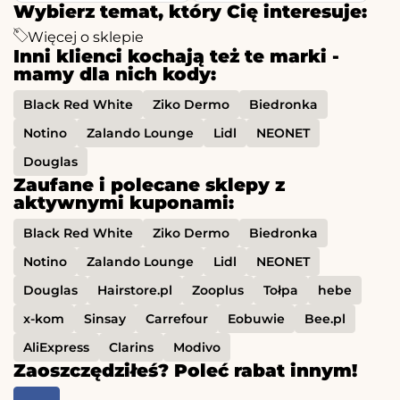
Wybierz temat, który Cię interesuje:
Więcej o sklepie
Inni klienci kochają też te marki -
mamy dla nich kody:
Black Red White
Ziko Dermo
Biedronka
Notino
Zalando Lounge
Lidl
NEONET
Douglas
Zaufane i polecane sklepy z
aktywnymi kuponami:
Black Red White
Ziko Dermo
Biedronka
Notino
Zalando Lounge
Lidl
NEONET
Douglas
Hairstore.pl
Zooplus
Tołpa
hebe
x-kom
Sinsay
Carrefour
Eobuwie
Bee.pl
AliExpress
Clarins
Modivo
Zaoszczędziłeś? Poleć rabat innym!