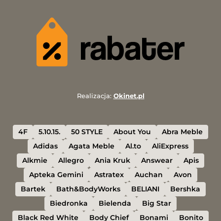
Realizacja:
Okinet.pl
4F
5.10.15.
50 STYLE
About You
Abra Meble
Adidas
Agata Meble
Al.to
AliExpress
Alkmie
Allegro
Ania Kruk
Answear
Apis
Apteka Gemini
Astratex
Auchan
Avon
Bartek
Bath&BodyWorks
BELIANI
Bershka
Biedronka
Bielenda
Big Star
Black Red White
Body Chief
Bonami
Bonito