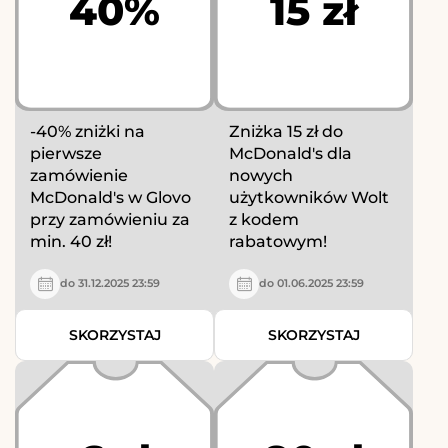
40%
15 zł
-40% zniżki na
Zniżka 15 zł do
pierwsze
McDonald's dla
zamówienie
nowych
McDonald's w Glovo
użytkowników Wolt
przy zamówieniu za
z kodem
min. 40 zł!
rabatowym!
do 31.12.2025 23:59
do 01.06.2025 23:59
SKORZYSTAJ
SKORZYSTAJ