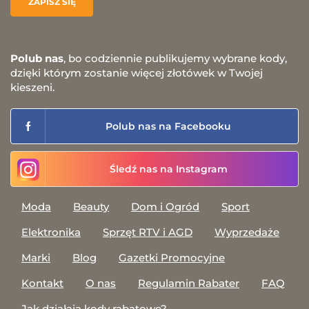
Polub nas
, bo codziennie publikujemy wybrane kody,
dzięki którym zostanie więcej złotówek w Twojej
kieszeni.
Polub nas na Facebooku
Śledź nas na Instagram
Moda
Beauty
Dom i Ogród
Sport
Elektronika
Sprzęt RTV i AGD
Wyprzedaże
Marki
Blog
Gazetki Promocyjne
Kontakt
O nas
Regulamin Rabater
FAQ
Jak działają kody rabatowe?