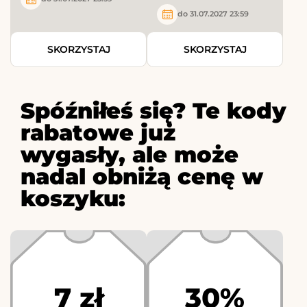
do 31.07.2027 23:59
SKORZYSTAJ
SKORZYSTAJ
Spóźniłeś się? Te kody
rabatowe już
wygasły, ale może
nadal obniżą cenę w
koszyku:
7 zł
30%