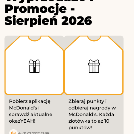
Promocje -
Sierpień 2026
Pobierz aplikację
Zbieraj punkty i
McDonald's i
odbieraj nagrody w
sprawdź aktualne
McDonald's. Każda
okazYEAH!
złotówka to aż 10
punktów!
do 31.07.2027 23:59