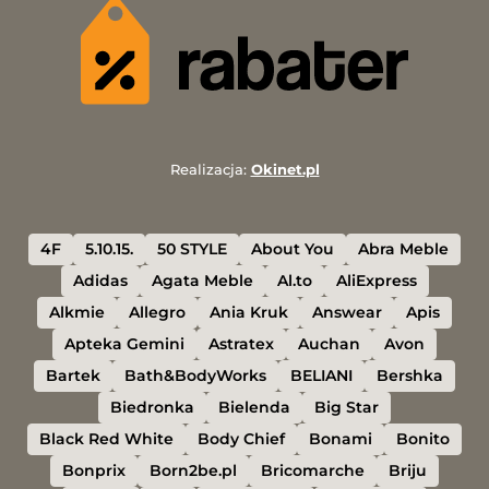
Realizacja:
Okinet.pl
4F
5.10.15.
50 STYLE
About You
Abra Meble
Adidas
Agata Meble
Al.to
AliExpress
Alkmie
Allegro
Ania Kruk
Answear
Apis
Apteka Gemini
Astratex
Auchan
Avon
Bartek
Bath&BodyWorks
BELIANI
Bershka
Biedronka
Bielenda
Big Star
Black Red White
Body Chief
Bonami
Bonito
Bonprix
Born2be.pl
Bricomarche
Briju