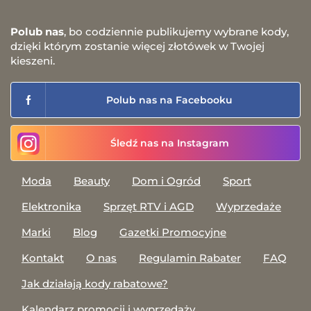
Polub nas
, bo codziennie publikujemy wybrane kody,
dzięki którym zostanie więcej złotówek w Twojej
kieszeni.
Polub nas na Facebooku
Śledź nas na Instagram
Moda
Beauty
Dom i Ogród
Sport
Elektronika
Sprzęt RTV i AGD
Wyprzedaże
Marki
Blog
Gazetki Promocyjne
Kontakt
O nas
Regulamin Rabater
FAQ
Jak działają kody rabatowe?
Kalendarz promocji i wyprzedaży