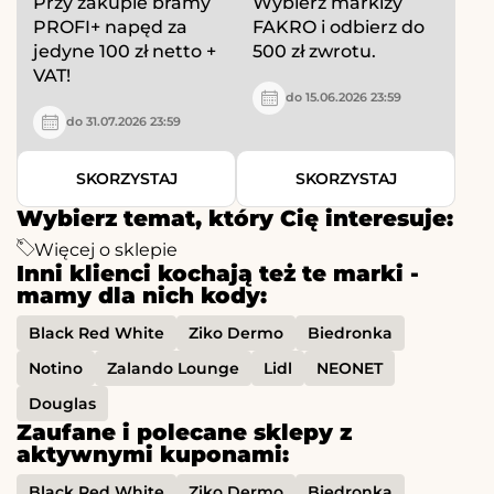
Przy zakupie bramy
Wybierz markizy
PROFI+ napęd za
FAKRO i odbierz do
jedyne 100 zł netto +
500 zł zwrotu.
VAT!
do 15.06.2026 23:59
do 31.07.2026 23:59
SKORZYSTAJ
SKORZYSTAJ
Wybierz temat, który Cię interesuje:
Więcej o sklepie
Inni klienci kochają też te marki -
mamy dla nich kody:
Black Red White
Ziko Dermo
Biedronka
Notino
Zalando Lounge
Lidl
NEONET
Douglas
Zaufane i polecane sklepy z
aktywnymi kuponami:
Black Red White
Ziko Dermo
Biedronka