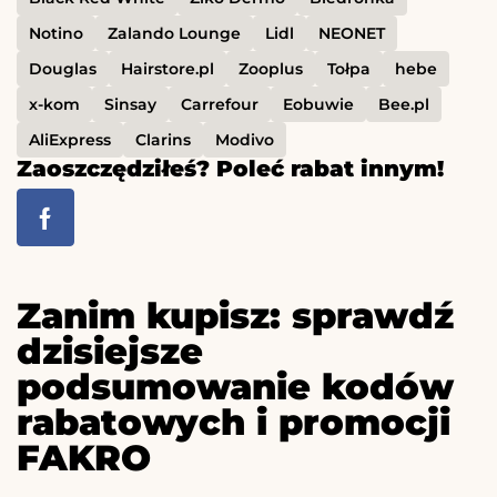
Notino
Zalando Lounge
Lidl
NEONET
Douglas
Hairstore.pl
Zooplus
Tołpa
hebe
x-kom
Sinsay
Carrefour
Eobuwie
Bee.pl
AliExpress
Clarins
Modivo
Zaoszczędziłeś? Poleć rabat innym!
Zanim kupisz: sprawdź
dzisiejsze
podsumowanie kodów
rabatowych i promocji
FAKRO