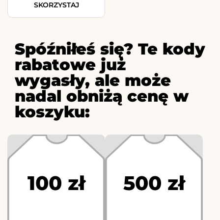
SKORZYSTAJ
Spóźniłeś się? Te kody
rabatowe już
wygasły, ale może
nadal obniżą cenę w
koszyku:
100 zł
500 zł