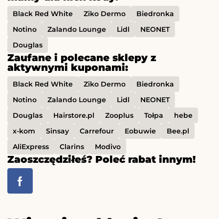
Black Red White
Ziko Dermo
Biedronka
Notino
Zalando Lounge
Lidl
NEONET
Douglas
Zaufane i polecane sklepy z
aktywnymi kuponami:
Black Red White
Ziko Dermo
Biedronka
Notino
Zalando Lounge
Lidl
NEONET
Douglas
Hairstore.pl
Zooplus
Tołpa
hebe
x-kom
Sinsay
Carrefour
Eobuwie
Bee.pl
AliExpress
Clarins
Modivo
Zaoszczędziłeś? Poleć rabat innym!