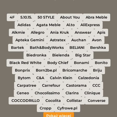
4F
5.10.15.
50 STYLE
About You
Abra Meble
Adidas
Agata Meble
Al.to
AliExpress
Alkmie
Allegro
Ania Kruk
Answear
Apis
Apteka Gemini
Astratex
Auchan
Avon
Bartek
Bath&BodyWorks
BELIANI
Bershka
Biedronka
Bielenda
Big Star
Black Red White
Body Chief
Bonami
Bonito
Bonprix
Born2be.pl
Bricomarche
Briju
Bytom
C&A
Calvin Klein
Calzedonia
Carpatree
Carrefour
Castorama
CCC
Ceneo
Chocolissimo
Clarins
Clinique
COCCODRILLO
Cocolita
Collistar
Converse
Cropp
Cyfrowe.pl
Pokaż więcej