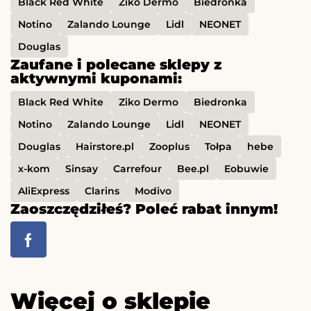
Black Red White
Ziko Dermo
Biedronka
Notino
Zalando Lounge
Lidl
NEONET
Douglas
Zaufane i polecane sklepy z
aktywnymi kuponami:
Black Red White
Ziko Dermo
Biedronka
Notino
Zalando Lounge
Lidl
NEONET
Douglas
Hairstore.pl
Zooplus
Tołpa
hebe
x-kom
Sinsay
Carrefour
Bee.pl
Eobuwie
AliExpress
Clarins
Modivo
Zaoszczędziłeś? Poleć rabat innym!
Więcej o sklepie