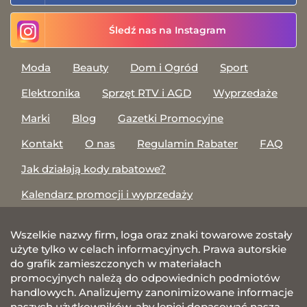
Śledź nas na Instagram
Moda
Beauty
Dom i Ogród
Sport
Elektronika
Sprzęt RTV i AGD
Wyprzedaże
Marki
Blog
Gazetki Promocyjne
Kontakt
O nas
Regulamin Rabater
FAQ
Jak działają kody rabatowe?
Kalendarz promocji i wyprzedaży
Wszelkie nazwy firm, loga oraz znaki towarowe zostały
użyte tylko w celach informacyjnych. Prawa autorskie
do grafik zamieszczonych w materiałach
promocyjnych należą do odpowiednich podmiotów
handlowych. Analizujemy zanonimizowane informacje
naszych użytkowników, aby lepiej dopasować naszą