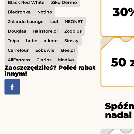
Black Red White
Ziko Dermo
30
Biedronka
Notino
Zalando Lounge
Lidl
NEONET
Douglas
Hairstore.pl
Zooplus
Tołpa
hebe
x-kom
Sinsay
Carrefour
Eobuwie
Bee.pl
50 
AliExpress
Clarins
Modivo
Zaoszczędziłeś? Poleć rabat
innym!
Spóźn
nadal