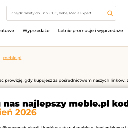
batowe
Wyprzedaże
Letnie promocje i wyprzedaże
meble.pl
 prowizję, gdy kupujesz za pośrednictwem naszych linków.
u nas najlepszy meble.pl ko
ień 2026
ryfikowanych okazji i kodów: aktywuj meble.pl kod zniżkowy i 