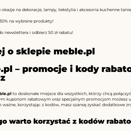
kazje na dekoracje, lampy, tekstylia i akcesoria kuchenne taniej.
30% na wybrane produkty!
do newslettera i odbierz 50 zł rabatu!
j o sklepie meble.pl
.pl – promocje i kody raba
z
le.pl
to doskonałe miejsce dla wszystkich, którzy chcą połączyć
ym kuponom rabatowym oraz specjalnym promocjom możesz urzą
o ważne, korzystając z kodów, masz szansę zyskać dodatkowe zniż
go warto korzystać z kodów rabat