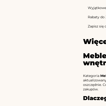
Wyjątkowe o
Rabaty do 
Zapisz się 
Więce
Meble
wnętr
Kategoria
Meb
aktualizowan
oszczędnie. C
zakupów.
Dlacze