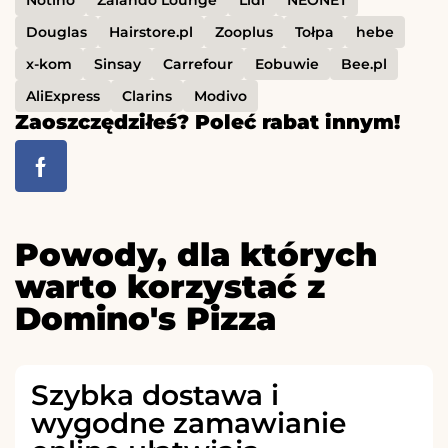
Notino
Zalando Lounge
Lidl
NEONET
Douglas
Hairstore.pl
Zooplus
Tołpa
hebe
x-kom
Sinsay
Carrefour
Eobuwie
Bee.pl
AliExpress
Clarins
Modivo
Zaoszczędziłeś? Poleć rabat innym!
Powody, dla których
warto korzystać z
Domino's Pizza
Szybka dostawa i
wygodne zamawianie