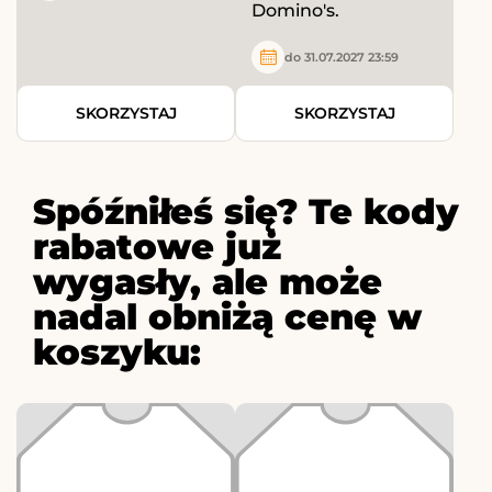
Domino's.
do 31.07.2027 23:59
SKORZYSTAJ
SKORZYSTAJ
Spóźniłeś się? Te kody
rabatowe już
wygasły, ale może
nadal obniżą cenę w
koszyku: