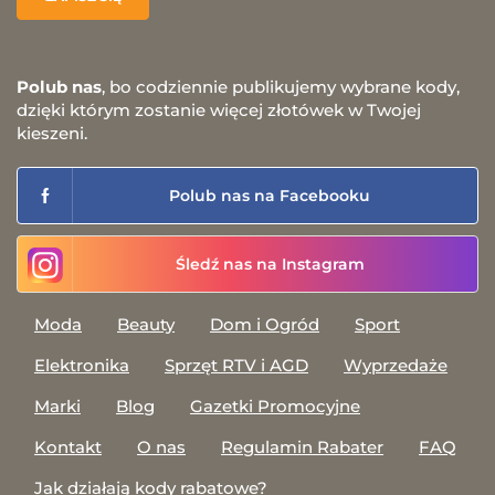
Polub nas
, bo codziennie publikujemy wybrane kody,
dzięki którym zostanie więcej złotówek w Twojej
kieszeni.
Polub nas na Facebooku
Śledź nas na Instagram
Moda
Beauty
Dom i Ogród
Sport
Elektronika
Sprzęt RTV i AGD
Wyprzedaże
Marki
Blog
Gazetki Promocyjne
Kontakt
O nas
Regulamin Rabater
FAQ
Jak działają kody rabatowe?