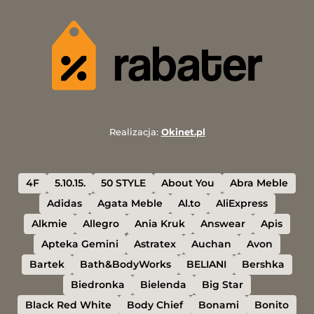
Realizacja:
Okinet.pl
4F
5.10.15.
50 STYLE
About You
Abra Meble
Adidas
Agata Meble
Al.to
AliExpress
Alkmie
Allegro
Ania Kruk
Answear
Apis
Apteka Gemini
Astratex
Auchan
Avon
Bartek
Bath&BodyWorks
BELIANI
Bershka
Biedronka
Bielenda
Big Star
Black Red White
Body Chief
Bonami
Bonito