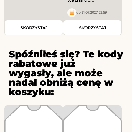
ważna do...
do 31.07.2027 23:59
SKORZYSTAJ
SKORZYSTAJ
Spóźniłeś się? Te kody
rabatowe już
wygasły, ale może
nadal obniżą cenę w
koszyku: