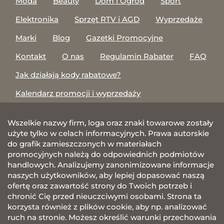
Moda
Beauty
Dom i Ogród
Sport
Elektronika
Sprzęt RTV i AGD
Wyprzedaże
Marki
Blog
Gazetki Promocyjne
Kontakt
O nas
Regulamin Rabater
FAQ
Jak działają kody rabatowe?
Kalendarz promocji i wyprzedaży
Wszelkie nazwy firm, loga oraz znaki towarowe zostały
użyte tylko w celach informacyjnych. Prawa autorskie
do grafik zamieszczonych w materiałach
promocyjnych należą do odpowiednich podmiotów
handlowych. Analizujemy zanonimizowane informacje
naszych użytkowników, aby lepiej dopasować naszą
ofertę oraz zawartość strony do Twoich potrzeb i
chronić Cię przed nieuczciwymi osobami. Strona ta
korzysta również z plików cookie, aby np. analizować
ruch na stronie. Możesz określić warunki przechowania