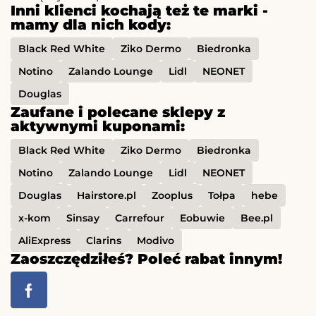
Inni klienci kochają też te marki -
mamy dla nich kody:
Black Red White
Ziko Dermo
Biedronka
Notino
Zalando Lounge
Lidl
NEONET
Douglas
Zaufane i polecane sklepy z
aktywnymi kuponami:
Black Red White
Ziko Dermo
Biedronka
Notino
Zalando Lounge
Lidl
NEONET
Douglas
Hairstore.pl
Zooplus
Tołpa
hebe
x-kom
Sinsay
Carrefour
Eobuwie
Bee.pl
AliExpress
Clarins
Modivo
Zaoszczędziłeś? Poleć rabat innym!