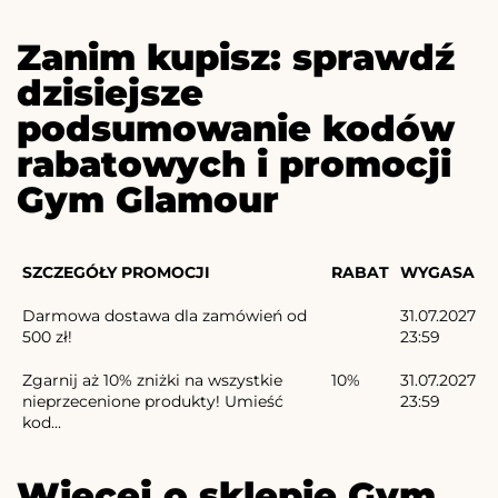
Zanim kupisz: sprawdź
dzisiejsze
podsumowanie kodów
rabatowych i promocji
Gym Glamour
SZCZEGÓŁY PROMOCJI
RABAT
WYGASA
Darmowa dostawa dla zamówień od
31.07.2027
500 zł!
23:59
Zgarnij aż 10% zniżki na wszystkie
10%
31.07.2027
nieprzecenione produkty! Umieść
23:59
kod...
Więcej o sklepie Gym