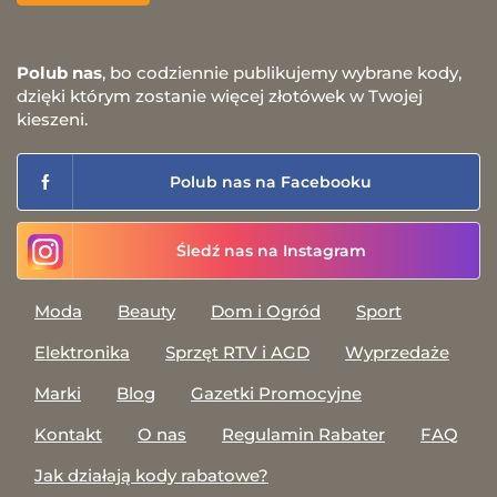
Polub nas
, bo codziennie publikujemy wybrane kody,
dzięki którym zostanie więcej złotówek w Twojej
kieszeni.
Polub nas na Facebooku
Śledź nas na Instagram
Moda
Beauty
Dom i Ogród
Sport
Elektronika
Sprzęt RTV i AGD
Wyprzedaże
Marki
Blog
Gazetki Promocyjne
Kontakt
O nas
Regulamin Rabater
FAQ
Jak działają kody rabatowe?