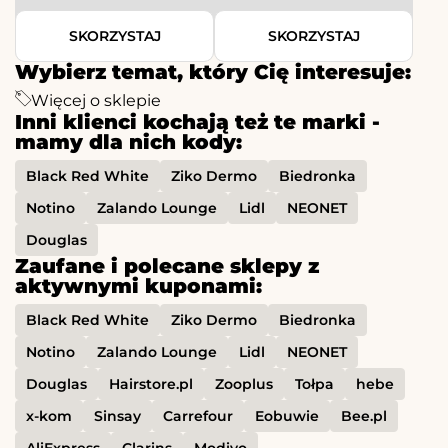
SKORZYSTAJ
SKORZYSTAJ
Wybierz temat, który Cię interesuje:
Więcej o sklepie
Inni klienci kochają też te marki -
mamy dla nich kody:
Black Red White
Ziko Dermo
Biedronka
Notino
Zalando Lounge
Lidl
NEONET
Douglas
Zaufane i polecane sklepy z
aktywnymi kuponami:
Black Red White
Ziko Dermo
Biedronka
Notino
Zalando Lounge
Lidl
NEONET
Douglas
Hairstore.pl
Zooplus
Tołpa
hebe
x-kom
Sinsay
Carrefour
Eobuwie
Bee.pl
AliExpress
Clarins
Modivo