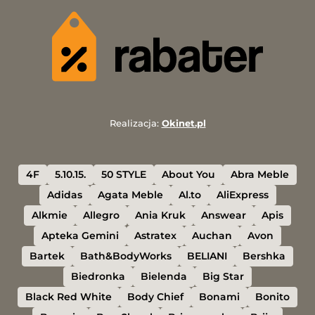
Realizacja:
Okinet.pl
4F
5.10.15.
50 STYLE
About You
Abra Meble
Adidas
Agata Meble
Al.to
AliExpress
Alkmie
Allegro
Ania Kruk
Answear
Apis
Apteka Gemini
Astratex
Auchan
Avon
Bartek
Bath&BodyWorks
BELIANI
Bershka
Biedronka
Bielenda
Big Star
Black Red White
Body Chief
Bonami
Bonito