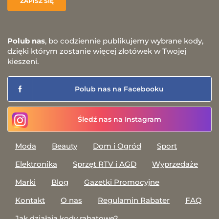
Polub nas
, bo codziennie publikujemy wybrane kody,
dzięki którym zostanie więcej złotówek w Twojej
kieszeni.
Polub nas na Facebooku
Śledź nas na Instagram
Moda
Beauty
Dom i Ogród
Sport
Elektronika
Sprzęt RTV i AGD
Wyprzedaże
Marki
Blog
Gazetki Promocyjne
Kontakt
O nas
Regulamin Rabater
FAQ
Jak działają kody rabatowe?