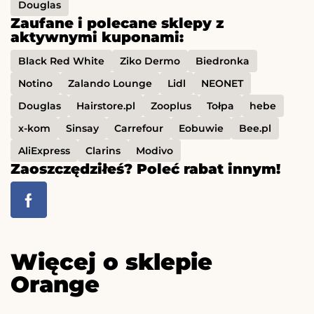
Douglas
Zaufane i polecane sklepy z
aktywnymi kuponami:
Black Red White
Ziko Dermo
Biedronka
Notino
Zalando Lounge
Lidl
NEONET
Douglas
Hairstore.pl
Zooplus
Tołpa
hebe
x-kom
Sinsay
Carrefour
Eobuwie
Bee.pl
AliExpress
Clarins
Modivo
Zaoszczędziłeś? Poleć rabat innym!
Więcej o sklepie
Orange