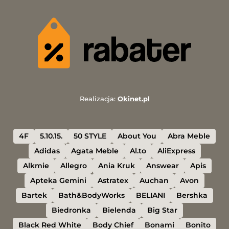
Realizacja:
Okinet.pl
4F
5.10.15.
50 STYLE
About You
Abra Meble
Adidas
Agata Meble
Al.to
AliExpress
Alkmie
Allegro
Ania Kruk
Answear
Apis
Apteka Gemini
Astratex
Auchan
Avon
Bartek
Bath&BodyWorks
BELIANI
Bershka
Biedronka
Bielenda
Big Star
Black Red White
Body Chief
Bonami
Bonito