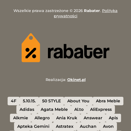
Wszelkie prawa zastrzeżone © 2026
Rabater
.
Polityka
prywatności
Realizacja:
Okinet.pl
4F
5.10.15.
50 STYLE
About You
Abra Meble
Adidas
Agata Meble
Al.to
AliExpress
Alkmie
Allegro
Ania Kruk
Answear
Apis
Apteka Gemini
Astratex
Auchan
Avon