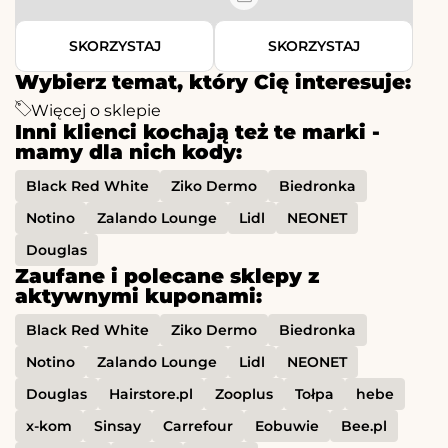
SKORZYSTAJ
SKORZYSTAJ
Wybierz temat, który Cię interesuje:
Więcej o sklepie
Inni klienci kochają też te marki -
mamy dla nich kody:
Black Red White
Ziko Dermo
Biedronka
Notino
Zalando Lounge
Lidl
NEONET
Douglas
Zaufane i polecane sklepy z
aktywnymi kuponami:
Black Red White
Ziko Dermo
Biedronka
Notino
Zalando Lounge
Lidl
NEONET
Douglas
Hairstore.pl
Zooplus
Tołpa
hebe
x-kom
Sinsay
Carrefour
Eobuwie
Bee.pl