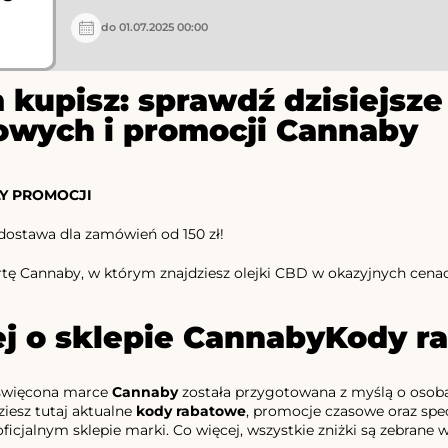
do 01.07.2025 00:00
 kupisz: sprawdź dzisiejs
owych i promocji Cannaby
Y PROMOCJI
ostawa dla zamówień od 150 zł!
rtę Cannaby, w którym znajdziesz olejki CBD w okazyjnych cena
j o sklepie Cannaby
Kody r
święcona marce
Cannaby
została przygotowana z myślą o osob
ziesz tutaj aktualne
kody rabatowe
, promocje czasowe oraz spec
icjalnym sklepie marki. Co więcej, wszystkie zniżki są zebrane