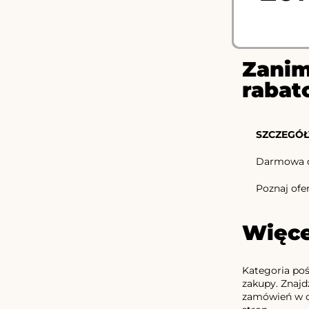
Zanim
rabat
SZCZEGÓŁ
Darmowa d
Poznaj ofe
Więce
Kategoria po
zakupy. Znajd
zamówień w of