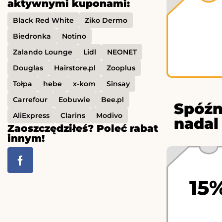
aktywnymi kuponami:
Black Red White
Ziko Dermo
Biedronka
Notino
Zalando Lounge
Lidl
NEONET
Douglas
Hairstore.pl
Zooplus
Tołpa
hebe
x-kom
Sinsay
Carrefour
Eobuwie
Bee.pl
Spóźn
AliExpress
Clarins
Modivo
nadal
Zaoszczędziłeś? Poleć rabat
innym!
15