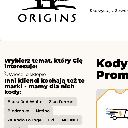
Skorzystaj z 2 zwe
Kody
Wybierz temat, który Cię
interesuje:
Prom
Więcej o sklepie
Inni klienci kochają też te
marki - mamy dla nich
kody:
Black Red White
Ziko Dermo
Biedronka
Notino
Zalando Lounge
Lidl
NEONET