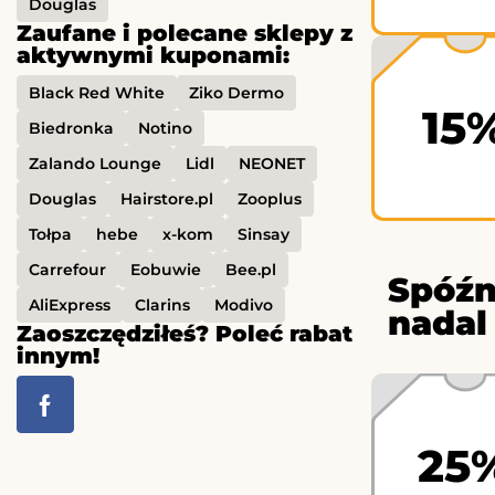
Douglas
Zaufane i polecane sklepy z
aktywnymi kuponami:
Black Red White
Ziko Dermo
15
Biedronka
Notino
Zalando Lounge
Lidl
NEONET
Douglas
Hairstore.pl
Zooplus
Tołpa
hebe
x-kom
Sinsay
Carrefour
Eobuwie
Bee.pl
Spóźn
AliExpress
Clarins
Modivo
nadal
Zaoszczędziłeś? Poleć rabat
innym!
25