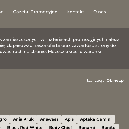
og
Gazetki Promocyjne
Kontakt
O nas
afik zamieszczonych w materiałach promocyjnych należą
j dopasować naszą ofertę oraz zawartość strony do
zować ruch na stronie. Możesz określić warunki
Realizacja:
Okinet.pl
egro
Ania Kruk
Answear
Apis
Apteka Gemini
r
Black Red White
Body Chief
Bonami
Bonito