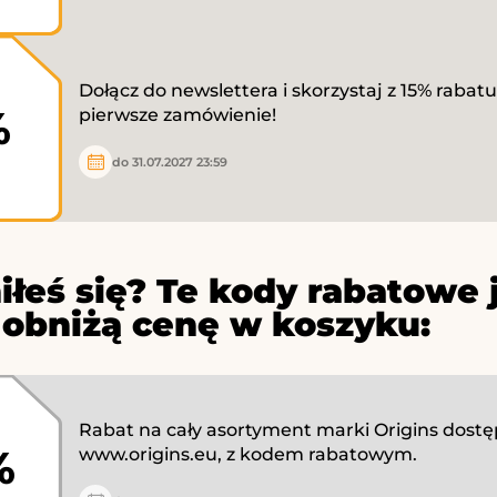
Dołącz do newslettera i skorzystaj z 15% rabat
%
pierwsze zamówienie!
do 31.07.2027 23:59
iłeś się? Te kody rabatowe 
 obniżą cenę w koszyku:
Rabat na cały asortyment marki Origins dost
%
www.origins.eu, z kodem rabatowym.