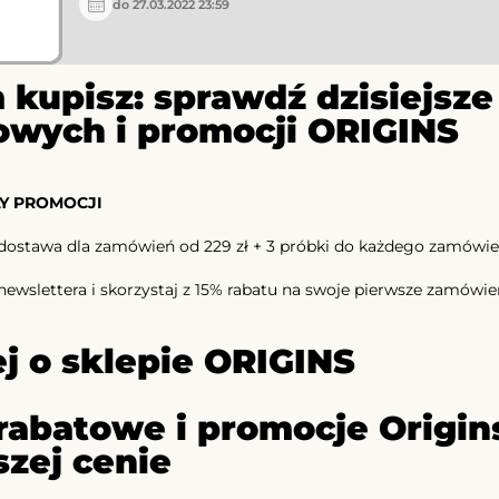
do 27.03.2022 23:59
 kupisz: sprawdź dzisiejs
owych i promocji ORIGINS
Y PROMOCJI
stawa dla zamówień od 229 zł + 3 próbki do każdego zamówie
newslettera i skorzystaj z 15% rabatu na swoje pierwsze zamówie
j o sklepie ORIGINS
rabatowe i promocje Origins
szej cenie