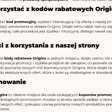
orzystać z kodów rabatowych Orig
stać
kod promocyjny
, wybierz interesującą Cię ofertę z naszej s
izacji zamówienia w sklepie Origins. Dzięki temu rabat naliczy s
więcej, cała procedura jest szybka i intuicyjna, dlatego nawet o
i z korzystania z naszej strony
kie
kody rabatowe Origins
w jednym miejscu, dzięki czemu nie m
tywacja promocji i szybkie przejście do zakupów, co pozwala zao
ć poznania nowych linii kosmetycznych Origins, które dzięki te
do ekskluzywnych ofert, które z kolei są niedostępne w standard
mowanie
gins
to idealne miejsce dla osób szukających
kuponów promoc
 dostępnym promocjom możesz w prosty sposób zadbać o skórę tw
 naszych ofert, zyskujesz szansę poznania nowych produktów pr
cenie.