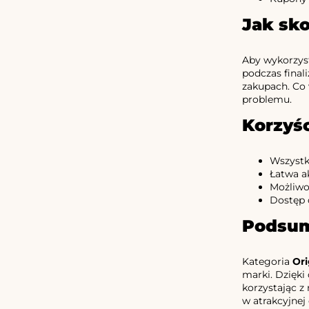
Jak sk
Aby wykorzy
podczas final
zakupach. Co 
problemu.
Korzyśc
Wszyst
Łatwa ak
Możliwoś
Dostęp 
Podsu
Kategoria
Ori
marki. Dzięki
korzystając z
w atrakcyjnej 