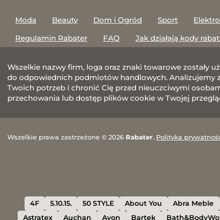
Moda
Beauty
Dom i Ogród
Sport
Elektr
Regulamin Rabater
FAQ
Jak działają kody raba
Wszelkie nazwy firm, loga oraz znaki towarowe zostały u
do odpowiednich podmiotów handlowych. Analizujemy za
Twoich potrzeb i chronić Cię przed nieuczciwymi osobami.
przechowania lub dostęp plików cookie w Twojej przeglą
Wszelkie prawa zastrzeżone © 2026
Rabater
.
Polityka prywatnoś
4F
5.10.15.
50 STYLE
About You
Abra Meble
Astratex
Auchan
Avon
Bartek
Bath&BodyWo