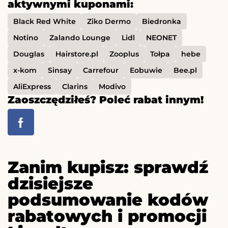
aktywnymi kuponami:
Black Red White
Ziko Dermo
Biedronka
Notino
Zalando Lounge
Lidl
NEONET
Douglas
Hairstore.pl
Zooplus
Tołpa
hebe
x-kom
Sinsay
Carrefour
Eobuwie
Bee.pl
AliExpress
Clarins
Modivo
Zaoszczędziłeś? Poleć rabat innym!
Zanim kupisz: sprawdź
dzisiejsze
podsumowanie kodów
rabatowych i promocji