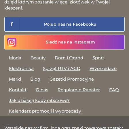
dzięki którym zostanie więcej złotówek w Twojej
kieszeni.
Polub nas na Facebooku
Śledź nas na Instagram
Moda
Beauty
Dom i Ogród
Sport
Elektronika
Sprzęt RTV i AGD
Wyprzedaże
Marki
Blog
Gazetki Promocyjne
Kontakt
O nas
Regulamin Rabater
FAQ
Jak działają kody rabatowe?
Kalendarz promocji i wyprzedaży
Wszelkie nazwy firm, loga oraz znaki towarowe zostały