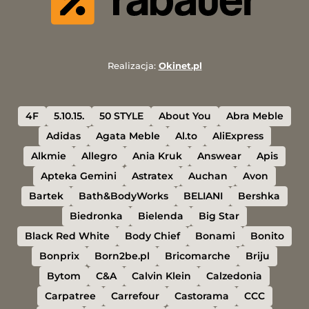
Realizacja:
Okinet.pl
4F
5.10.15.
50 STYLE
About You
Abra Meble
Adidas
Agata Meble
Al.to
AliExpress
Alkmie
Allegro
Ania Kruk
Answear
Apis
Apteka Gemini
Astratex
Auchan
Avon
Bartek
Bath&BodyWorks
BELIANI
Bershka
Biedronka
Bielenda
Big Star
Black Red White
Body Chief
Bonami
Bonito
Bonprix
Born2be.pl
Bricomarche
Briju
Bytom
C&A
Calvin Klein
Calzedonia
Carpatree
Carrefour
Castorama
CCC