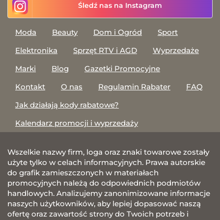
Śledź nas na Instagram
Moda
Beauty
Dom i Ogród
Sport
Elektronika
Sprzęt RTV i AGD
Wyprzedaże
Marki
Blog
Gazetki Promocyjne
Kontakt
O nas
Regulamin Rabater
FAQ
Jak działają kody rabatowe?
Kalendarz promocji i wyprzedaży
Wszelkie nazwy firm, loga oraz znaki towarowe zostały
użyte tylko w celach informacyjnych. Prawa autorskie
do grafik zamieszczonych w materiałach
promocyjnych należą do odpowiednich podmiotów
handlowych. Analizujemy zanonimizowane informacje
naszych użytkowników, aby lepiej dopasować naszą
ofertę oraz zawartość strony do Twoich potrzeb i