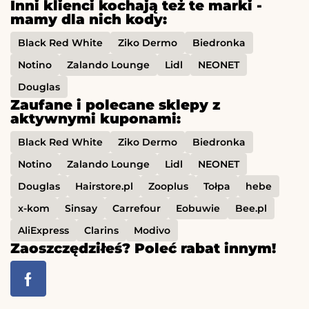
Inni klienci kochają też te marki -
mamy dla nich kody:
Black Red White
Ziko Dermo
Biedronka
Notino
Zalando Lounge
Lidl
NEONET
Douglas
Zaufane i polecane sklepy z
aktywnymi kuponami:
Black Red White
Ziko Dermo
Biedronka
Notino
Zalando Lounge
Lidl
NEONET
Douglas
Hairstore.pl
Zooplus
Tołpa
hebe
x-kom
Sinsay
Carrefour
Eobuwie
Bee.pl
AliExpress
Clarins
Modivo
Zaoszczędziłeś? Poleć rabat innym!