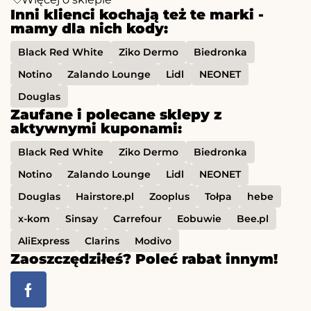
Inni klienci kochają też te marki -
mamy dla nich kody:
Black Red White
Ziko Dermo
Biedronka
Notino
Zalando Lounge
Lidl
NEONET
Douglas
Zaufane i polecane sklepy z
aktywnymi kuponami:
Black Red White
Ziko Dermo
Biedronka
Notino
Zalando Lounge
Lidl
NEONET
Douglas
Hairstore.pl
Zooplus
Tołpa
hebe
x-kom
Sinsay
Carrefour
Eobuwie
Bee.pl
AliExpress
Clarins
Modivo
Zaoszczędziłeś? Poleć rabat innym!