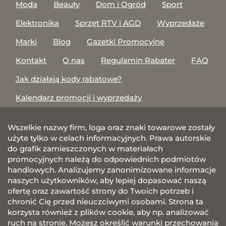
Moda
Beauty
Dom i Ogród
Sport
Elektronika
Sprzęt RTV i AGD
Wyprzedaże
Marki
Blog
Gazetki Promocyjne
Kontakt
O nas
Regulamin Rabater
FAQ
Jak działają kody rabatowe?
Kalendarz promocji i wyprzedaży
Wszelkie nazwy firm, loga oraz znaki towarowe zostały
użyte tylko w celach informacyjnych. Prawa autorskie
do grafik zamieszczonych w materiałach
promocyjnych należą do odpowiednich podmiotów
handlowych. Analizujemy zanonimizowane informacje
naszych użytkowników, aby lepiej dopasować naszą
ofertę oraz zawartość strony do Twoich potrzeb i
chronić Cię przed nieuczciwymi osobami. Strona ta
korzysta również z plików cookie, aby np. analizować
ruch na stronie. Możesz określić warunki przechowania