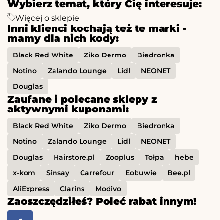
Wybierz temat, który Cię interesuje:
Więcej o sklepie
Inni klienci kochają też te marki -
mamy dla nich kody:
Black Red White
Ziko Dermo
Biedronka
Notino
Zalando Lounge
Lidl
NEONET
Douglas
Zaufane i polecane sklepy z
aktywnymi kuponami:
Black Red White
Ziko Dermo
Biedronka
Notino
Zalando Lounge
Lidl
NEONET
Douglas
Hairstore.pl
Zooplus
Tołpa
hebe
x-kom
Sinsay
Carrefour
Eobuwie
Bee.pl
AliExpress
Clarins
Modivo
Zaoszczędziłeś? Poleć rabat innym!