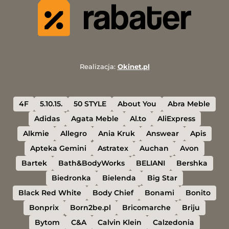
Realizacja:
Okinet.pl
4F
5.10.15.
50 STYLE
About You
Abra Meble
Adidas
Agata Meble
Al.to
AliExpress
Alkmie
Allegro
Ania Kruk
Answear
Apis
Apteka Gemini
Astratex
Auchan
Avon
Bartek
Bath&BodyWorks
BELIANI
Bershka
Biedronka
Bielenda
Big Star
Black Red White
Body Chief
Bonami
Bonito
Bonprix
Born2be.pl
Bricomarche
Briju
Bytom
C&A
Calvin Klein
Calzedonia