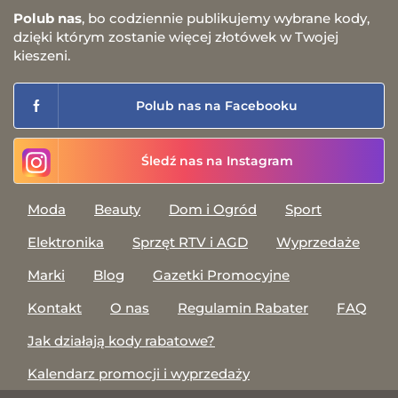
Polub nas
, bo codziennie publikujemy wybrane kody,
dzięki którym zostanie więcej złotówek w Twojej
kieszeni.
Polub nas na Facebooku
Śledź nas na Instagram
Moda
Beauty
Dom i Ogród
Sport
Elektronika
Sprzęt RTV i AGD
Wyprzedaże
Marki
Blog
Gazetki Promocyjne
Kontakt
O nas
Regulamin Rabater
FAQ
Jak działają kody rabatowe?
Kalendarz promocji i wyprzedaży