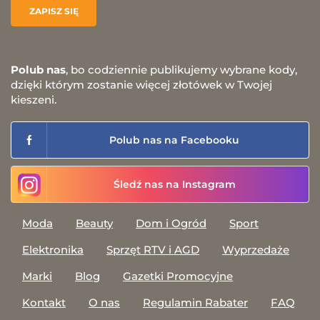
Polub nas
, bo codziennie publikujemy wybrane kody,
dzięki którym zostanie więcej złotówek w Twojej
kieszeni.
Polub nas na Facebooku
Śledź nas na Instagram
Moda
Beauty
Dom i Ogród
Sport
Elektronika
Sprzęt RTV i AGD
Wyprzedaże
Marki
Blog
Gazetki Promocyjne
Kontakt
O nas
Regulamin Rabater
FAQ