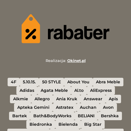
Realizacja:
Okinet.pl
4F
5.10.15.
50 STYLE
About You
Abra Meble
Adidas
Agata Meble
Al.to
AliExpress
Alkmie
Allegro
Ania Kruk
Answear
Apis
Apteka Gemini
Astratex
Auchan
Avon
Bartek
Bath&BodyWorks
BELIANI
Bershka
Biedronka
Bielenda
Big Star