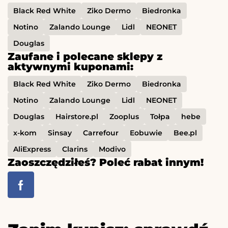
Black Red White
Ziko Dermo
Biedronka
Notino
Zalando Lounge
Lidl
NEONET
Douglas
Zaufane i polecane sklepy z
aktywnymi kuponami:
Black Red White
Ziko Dermo
Biedronka
Notino
Zalando Lounge
Lidl
NEONET
Douglas
Hairstore.pl
Zooplus
Tołpa
hebe
x-kom
Sinsay
Carrefour
Eobuwie
Bee.pl
AliExpress
Clarins
Modivo
Zaoszczędziłeś? Poleć rabat innym!