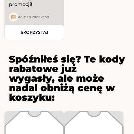
promocji!
do 31.07.2027 23:59
SKORZYSTAJ
Spóźniłeś się? Te kody
rabatowe już
wygasły, ale może
nadal obniżą cenę w
koszyku: