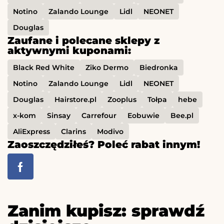
Notino
Zalando Lounge
Lidl
NEONET
Douglas
Zaufane i polecane sklepy z
aktywnymi kuponami:
Black Red White
Ziko Dermo
Biedronka
Notino
Zalando Lounge
Lidl
NEONET
Douglas
Hairstore.pl
Zooplus
Tołpa
hebe
x-kom
Sinsay
Carrefour
Eobuwie
Bee.pl
AliExpress
Clarins
Modivo
Zaoszczędziłeś? Poleć rabat innym!
Zanim kupisz: sprawdź