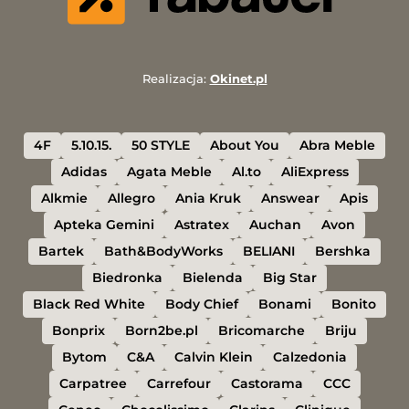
Realizacja:
Okinet.pl
4F
5.10.15.
50 STYLE
About You
Abra Meble
Adidas
Agata Meble
Al.to
AliExpress
Alkmie
Allegro
Ania Kruk
Answear
Apis
Apteka Gemini
Astratex
Auchan
Avon
Bartek
Bath&BodyWorks
BELIANI
Bershka
Biedronka
Bielenda
Big Star
Black Red White
Body Chief
Bonami
Bonito
Bonprix
Born2be.pl
Bricomarche
Briju
Bytom
C&A
Calvin Klein
Calzedonia
Carpatree
Carrefour
Castorama
CCC