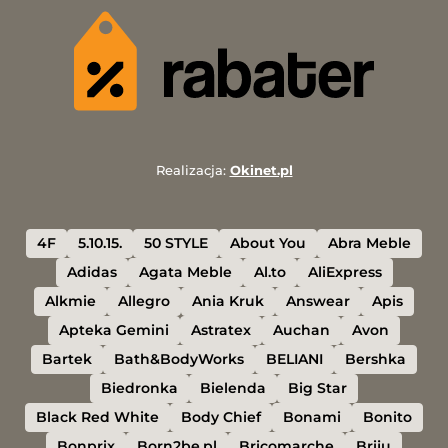
Realizacja:
Okinet.pl
4F
5.10.15.
50 STYLE
About You
Abra Meble
Adidas
Agata Meble
Al.to
AliExpress
Alkmie
Allegro
Ania Kruk
Answear
Apis
Apteka Gemini
Astratex
Auchan
Avon
Bartek
Bath&BodyWorks
BELIANI
Bershka
Biedronka
Bielenda
Big Star
Black Red White
Body Chief
Bonami
Bonito
Bonprix
Born2be.pl
Bricomarche
Briju