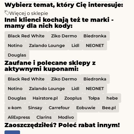
Wybierz temat, który Cię interesuje:
Więcej o sklepie
Inni klienci kochają też te marki -
mamy dla nich kody:
Black Red White
Ziko Dermo
Biedronka
Notino
Zalando Lounge
Lidl
NEONET
Douglas
Zaufane i polecane sklepy z
aktywnymi kuponami:
Black Red White
Ziko Dermo
Biedronka
Notino
Zalando Lounge
Lidl
NEONET
Douglas
Hairstore.pl
Zooplus
Tołpa
hebe
x-kom
Sinsay
Carrefour
Eobuwie
Bee.pl
AliExpress
Clarins
Modivo
Zaoszczędziłeś? Poleć rabat innym!