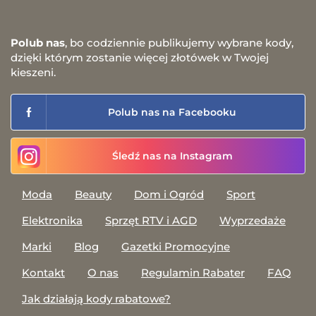
Polub nas
, bo codziennie publikujemy wybrane kody,
dzięki którym zostanie więcej złotówek w Twojej
kieszeni.
Polub nas na Facebooku
Śledź nas na Instagram
Moda
Beauty
Dom i Ogród
Sport
Elektronika
Sprzęt RTV i AGD
Wyprzedaże
Marki
Blog
Gazetki Promocyjne
Kontakt
O nas
Regulamin Rabater
FAQ
Jak działają kody rabatowe?