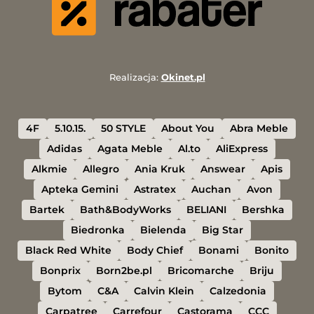
Realizacja:
Okinet.pl
4F
5.10.15.
50 STYLE
About You
Abra Meble
Adidas
Agata Meble
Al.to
AliExpress
Alkmie
Allegro
Ania Kruk
Answear
Apis
Apteka Gemini
Astratex
Auchan
Avon
Bartek
Bath&BodyWorks
BELIANI
Bershka
Biedronka
Bielenda
Big Star
Black Red White
Body Chief
Bonami
Bonito
Bonprix
Born2be.pl
Bricomarche
Briju
Bytom
C&A
Calvin Klein
Calzedonia
Carpatree
Carrefour
Castorama
CCC