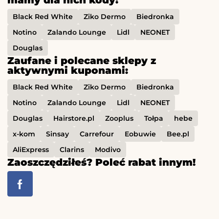
mamy dla nich kody:
Black Red White
Ziko Dermo
Biedronka
Notino
Zalando Lounge
Lidl
NEONET
Douglas
Zaufane i polecane sklepy z
aktywnymi kuponami:
Black Red White
Ziko Dermo
Biedronka
Notino
Zalando Lounge
Lidl
NEONET
Douglas
Hairstore.pl
Zooplus
Tołpa
hebe
x-kom
Sinsay
Carrefour
Eobuwie
Bee.pl
AliExpress
Clarins
Modivo
Zaoszczędziłeś? Poleć rabat innym!