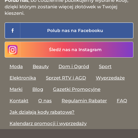
Polub nas
, bo codziennie publikujemy wybrane kody,
dzięki którym zostanie więcej złotówek w Twojej
kieszeni.
Polub nas na Facebooku
Śledź nas na Instagram
Moda
Beauty
Dom i Ogród
Sport
Elektronika
Sprzęt RTV i AGD
Wyprzedaże
Marki
Blog
Gazetki Promocyjne
Kontakt
O nas
Regulamin Rabater
FAQ
Jak działają kody rabatowe?
Kalendarz promocji i wyprzedaży