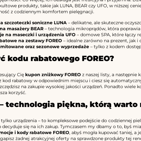
ltowe produkty, takie jak LUNA, BEAR czy UFO, w niższej cenie –
dność z codziennym komfortem pielęgnacji.
na szczoteczki soniczne LUNA
– delikatne, ale skuteczne oczys
 na masażery BEAR
– technologia mikroprądów, która poprawia n
e na maseczki i urządzenia UFO
– domowe SPA, które łączy re
abatowe na zestawy FOREO
– idealne zarówno na prezent, jak i
limitowane oraz sezonowe wyprzedaże
– tylko z kodem dostęp
yć kodu rabatowego FOREO?
esujący Cię
kupon zniżkowy FOREO
z naszej listy, a następnie 
z kod rabatowy w odpowiednim miejscu i ciesz się automatycznym 
czędzisz na zakupie wysokiej jakości urządzeń. Ponadto wiele ko
sza korzyść.
 technologia piękna, którą warto
tylko urządzenia – to kompleksowe podejście do codziennej piel
b decyduje się na ich zakup. Tymczasem my dbamy o to, byś miał
mocje i kody rabatowe FOREO
, abyś mogła kupować taniej, a j
gapisz żadnej atrakcyjnej oferty na sprawdzone produkty tej r