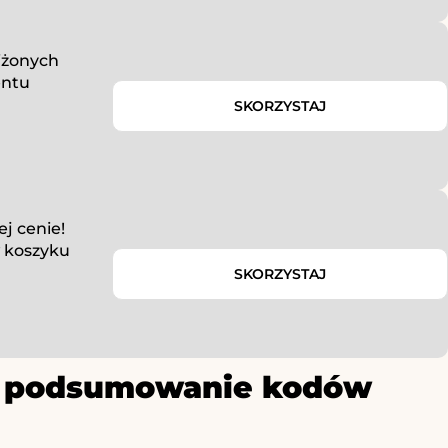
iżonych
entu
SKORZYSTAJ
j cenie!
w koszyku
SKORZYSTAJ
ze podsumowanie kodów