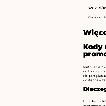
SZCZEGÓŁ
Świetne ofe
Więce
Kody 
promo
Marka FOREO t
do twarzy zdo
nie przepłacać
dostępna – za
Dlacze
Urządzenia F
oraz poprawę 