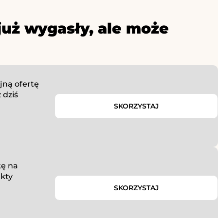
już wygasły, ale może
jną ofertę
 dziś
SKORZYSTAJ
kę na
kty
SKORZYSTAJ