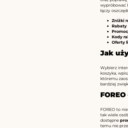
wypróbować ku
łączy oszczę
Zniżki 
Rabaty
Promocj
Kody r
Oferty 
Jak uż
Wybierz inter
koszyka, wpis
któremu zaosz
bardziej zwięk
FOREO –
FOREO to nie 
tak wiele osó
dostępne
pro
temu nie prze