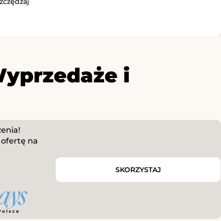
zczędzaj
yprzedaże i
zenia!
ofertę na
SKORZYSTAJ