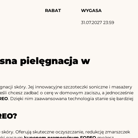
RABAT
WYGASA
31.07.2027 23:59
sna pielęgnacja w
nacji skóry. Jej innowacyjne szczoteczki soniczne i masażery
eśli chcesz zadbać o cerę w domowym zaciszu, a jednocześnie
REO
. Dzięki nim zaawansowana technologia stanie się bardziej
REO?
kóry. Oferują skuteczne oczyszczanie, redukcję zmarszczek
zięki naszym
kuponom promocyjnym FOREO
możesz