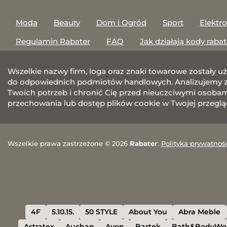
Moda
Beauty
Dom i Ogród
Sport
Elektr
Regulamin Rabater
FAQ
Jak działają kody raba
Wszelkie nazwy firm, loga oraz znaki towarowe zostały u
do odpowiednich podmiotów handlowych. Analizujemy za
Twoich potrzeb i chronić Cię przed nieuczciwymi osobami.
przechowania lub dostęp plików cookie w Twojej przeglą
Wszelkie prawa zastrzeżone © 2026
Rabater
.
Polityka prywatnoś
4F
5.10.15.
50 STYLE
About You
Abra Meble
Astratex
Auchan
Avon
Bartek
Bath&BodyWo