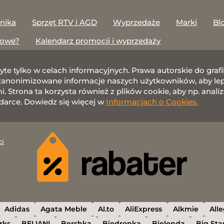
onika
Sprzęt RTV i AGD
Wyprzedaże
Marki
Bl
towe?
Kalendarz promocji i wyprzedaży
żyte tylko w celach informacyjnych. Prawa autorskie do gr
nonimizowane informacje naszych użytkowników, aby lepie
 Strona ta korzysta również z plików cookie, aby np. anali
darce. Dowiedz się więcej w
Informacjach o Cookies.
ci
Adidas
Agata Meble
Al.to
AliExpress
Alkmie
All
rks
BELIANI
Bershka
Biedronka
Bielenda
Big Sta