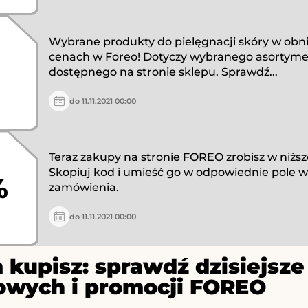
Wybrane produkty do pielęgnacji skóry w obn
cenach w Foreo! Dotyczy wybranego asortym
dostępnego na stronie sklepu. Sprawdź...
do 11.11.2021 00:00
Teraz zakupy na stronie FOREO zrobisz w niższe
Skopiuj kod i umieść go w odpowiednie pole 
%
zamówienia.
do 11.11.2021 00:00
 kupisz: sprawdź dzisiejs
owych i promocji FOREO