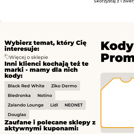
Skorzystaj z 1 zwe
Kody
Wybierz temat, który Cię
interesuje:
Prom
Więcej o sklepie
Inni klienci kochają też te
marki - mamy dla nich
kody:
Black Red White
Ziko Dermo
Biedronka
Notino
Zalando Lounge
Lidl
NEONET
Douglas
Zaufane i polecane sklepy z
aktywnymi kuponami: