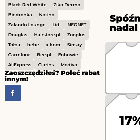
Black Red White
Ziko Dermo
Biedronka
Notino
Spóźn
Zalando Lounge
Lidl
NEONET
nadal
Douglas
Hairstore.pl
Zooplus
Tołpa
hebe
x-kom
Sinsay
Carrefour
Bee.pl
Eobuwie
AliExpress
Clarins
Modivo
Zaoszczędziłeś? Poleć rabat
innym!
17