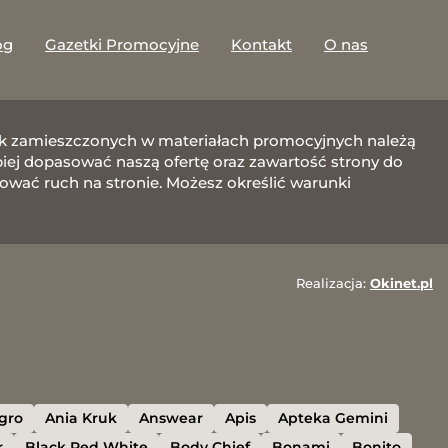
og
Gazetki Promocyjne
Kontakt
O nas
afik zamieszczonych w materiałach promocyjnych należą
j dopasować naszą ofertę oraz zawartość strony do
zować ruch na stronie. Możesz określić warunki
Realizacja:
Okinet.pl
egro
Ania Kruk
Answear
Apis
Apteka Gemini
r
Black Red White
Body Chief
Bonami
Bonito