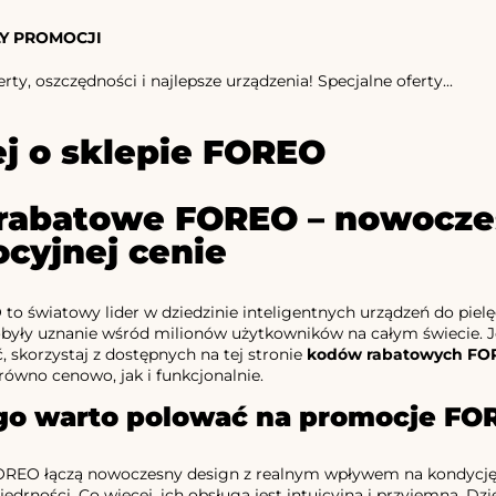
Y PROMOCJI
rty, oszczędności i najlepsze urządzenia! Specjalne oferty...
j o sklepie FOREO
rabatowe FOREO – nowocze
cyjnej cenie
o światowy lider w dziedzinie inteligentnych urządzeń do pielęg
były uznanie wśród milionów użytkowników na całym świecie. J
, skorzystaj z dostępnych na tej stronie
kodów rabatowych FO
równo cenowo, jak i funkcjonalnie.
go warto polować na promocje FO
OREO łączą nowoczesny design z realnym wpływem na kondycję s
jędrności. Co więcej, ich obsługa jest intuicyjna i przyjemna. D