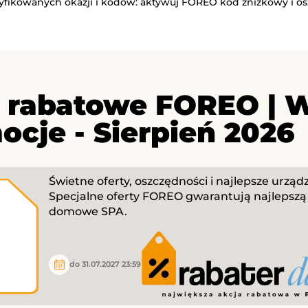
ryfikowanych okazji i kodów: aktywuj FOREO kod zniżkowy i os
 rabatowe FOREO | W
ocje - Sierpień 2026
Świetne oferty, oszczędności i najlepsze urząd
Specjalne oferty FOREO gwarantują najlepszą 
domowe SPA.
do 31.07.2027 23:59