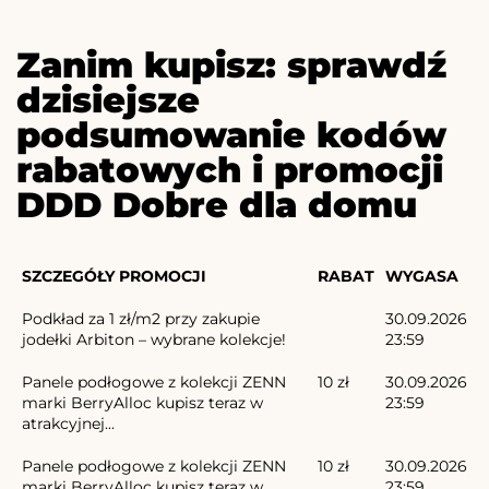
Zanim kupisz: sprawdź
dzisiejsze
podsumowanie kodów
rabatowych i promocji
DDD Dobre dla domu
SZCZEGÓŁY PROMOCJI
RABAT
WYGASA
Podkład za 1 zł/m2 przy zakupie
30.09.2026
jodełki Arbiton – wybrane kolekcje!
23:59
Panele podłogowe z kolekcji ZENN
10 zł
30.09.2026
marki BerryAlloc kupisz teraz w
23:59
atrakcyjnej...
Panele podłogowe z kolekcji ZENN
10 zł
30.09.2026
marki BerryAlloc kupisz teraz w
23:59