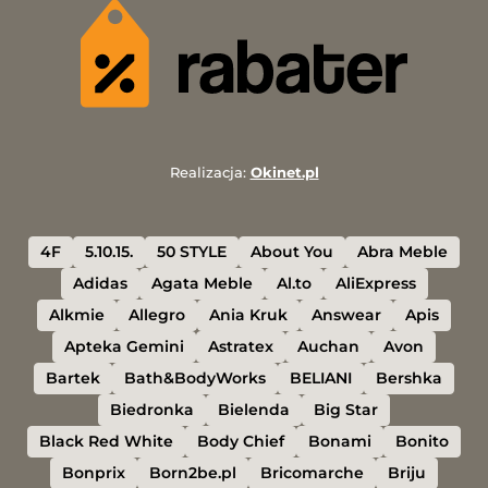
Realizacja:
Okinet.pl
4F
5.10.15.
50 STYLE
About You
Abra Meble
Adidas
Agata Meble
Al.to
AliExpress
Alkmie
Allegro
Ania Kruk
Answear
Apis
Apteka Gemini
Astratex
Auchan
Avon
Bartek
Bath&BodyWorks
BELIANI
Bershka
Biedronka
Bielenda
Big Star
Black Red White
Body Chief
Bonami
Bonito
Bonprix
Born2be.pl
Bricomarche
Briju