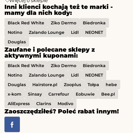
Więcej o sklepie
Inni klienci kochają też te marki -
mamy dla nich kody:
Black Red White
Ziko Dermo
Biedronka
Notino
Zalando Lounge
Lidl
NEONET
Douglas
Zaufane i polecane sklepy z
aktywnymi kuponami:
Black Red White
Ziko Dermo
Biedronka
Notino
Zalando Lounge
Lidl
NEONET
Douglas
Hairstore.pl
Zooplus
Tołpa
hebe
x-kom
Sinsay
Carrefour
Eobuwie
Bee.pl
AliExpress
Clarins
Modivo
Zaoszczędziłeś? Poleć rabat innym!