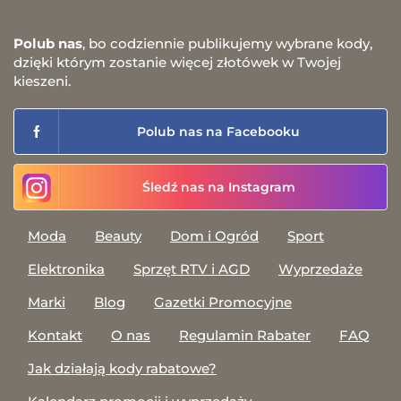
Polub nas
, bo codziennie publikujemy wybrane kody,
dzięki którym zostanie więcej złotówek w Twojej
kieszeni.
Polub nas na Facebooku
Śledź nas na Instagram
Moda
Beauty
Dom i Ogród
Sport
Elektronika
Sprzęt RTV i AGD
Wyprzedaże
Marki
Blog
Gazetki Promocyjne
Kontakt
O nas
Regulamin Rabater
FAQ
Jak działają kody rabatowe?