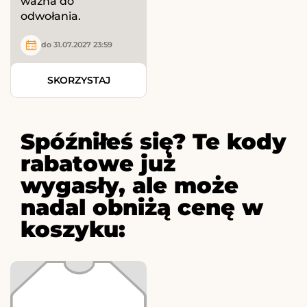
ważna do
odwołania.
do 31.07.2027 23:59
SKORZYSTAJ
Spóźniłeś się? Te kody
rabatowe już
wygasły, ale może
nadal obniżą cenę w
koszyku: