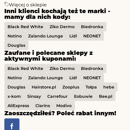
Więcej o sklepie
Inni klienci kochają też te marki -
mamy dla nich kody:
Black Red White
Ziko Dermo
Biedronka
Notino
Zalando Lounge
Lidl
NEONET
Douglas
Zaufane i polecane sklepy z
aktywnymi kuponami:
Black Red White
Ziko Dermo
Biedronka
Notino
Zalando Lounge
Lidl
NEONET
Douglas
Hairstore.pl
Zooplus
Tołpa
hebe
x-kom
Sinsay
Carrefour
Eobuwie
Bee.pl
AliExpress
Clarins
Modivo
Zaoszczędziłeś? Poleć rabat innym!