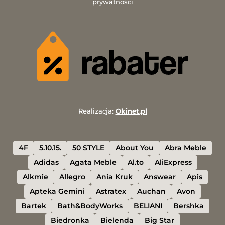
prywatności
Realizacja:
Okinet.pl
4F
5.10.15.
50 STYLE
About You
Abra Meble
Adidas
Agata Meble
Al.to
AliExpress
Alkmie
Allegro
Ania Kruk
Answear
Apis
Apteka Gemini
Astratex
Auchan
Avon
Bartek
Bath&BodyWorks
BELIANI
Bershka
Biedronka
Bielenda
Big Star