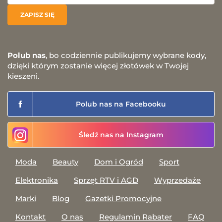
Polub nas
, bo codziennie publikujemy wybrane kody,
dzięki którym zostanie więcej złotówek w Twojej
kieszeni.
Polub nas na Facebooku
Śledź nas na Instagram
Moda
Beauty
Dom i Ogród
Sport
Elektronika
Sprzęt RTV i AGD
Wyprzedaże
Marki
Blog
Gazetki Promocyjne
Kontakt
O nas
Regulamin Rabater
FAQ