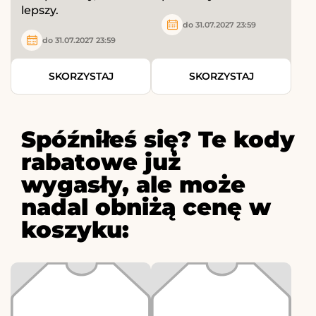
lepszy.
do 31.07.2027 23:59
do 31.07.2027 23:59
SKORZYSTAJ
SKORZYSTAJ
Spóźniłeś się? Te kody
rabatowe już
wygasły, ale może
nadal obniżą cenę w
koszyku: