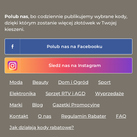
Polub nas
, bo codziennie publikujemy wybrane kody,
dzięki którym zostanie więcej złotówek w Twojej
kieszeni.
Polub nas na Facebooku
Śledź nas na Instagram
Moda
Beauty
Dom i Ogród
Sport
Elektronika
Sprzęt RTV i AGD
Wyprzedaże
Marki
Blog
Gazetki Promocyjne
Kontakt
O nas
Regulamin Rabater
FAQ
Jak działają kody rabatowe?