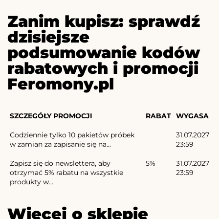
Zanim kupisz: sprawdź
dzisiejsze
podsumowanie kodów
rabatowych i promocji
Feromony.pl
SZCZEGÓŁY PROMOCJI
RABAT
WYGASA
Codziennie tylko 10 pakietów próbek
31.07.2027
w zamian za zapisanie się na...
23:59
Zapisz się do newslettera, aby
5%
31.07.2027
otrzymać 5% rabatu na wszystkie
23:59
produkty w...
Więcej o sklepie