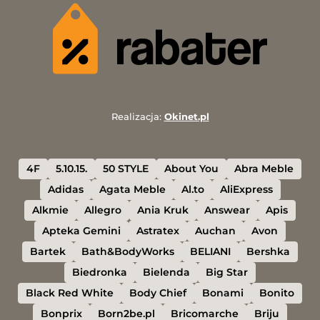
Realizacja:
Okinet.pl
4F
5.10.15.
50 STYLE
About You
Abra Meble
Adidas
Agata Meble
Al.to
AliExpress
Alkmie
Allegro
Ania Kruk
Answear
Apis
Apteka Gemini
Astratex
Auchan
Avon
Bartek
Bath&BodyWorks
BELIANI
Bershka
Biedronka
Bielenda
Big Star
Black Red White
Body Chief
Bonami
Bonito
Bonprix
Born2be.pl
Bricomarche
Briju