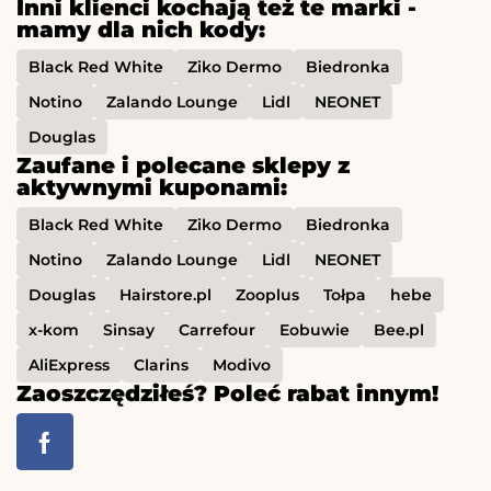
Inni klienci kochają też te marki -
mamy dla nich kody:
Black Red White
Ziko Dermo
Biedronka
Notino
Zalando Lounge
Lidl
NEONET
Douglas
Zaufane i polecane sklepy z
aktywnymi kuponami:
Black Red White
Ziko Dermo
Biedronka
Notino
Zalando Lounge
Lidl
NEONET
Douglas
Hairstore.pl
Zooplus
Tołpa
hebe
x-kom
Sinsay
Carrefour
Eobuwie
Bee.pl
AliExpress
Clarins
Modivo
Zaoszczędziłeś? Poleć rabat innym!