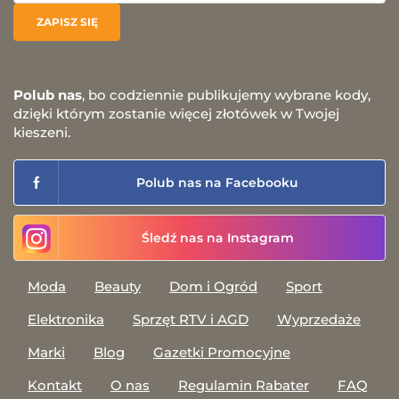
Polub nas
, bo codziennie publikujemy wybrane kody,
dzięki którym zostanie więcej złotówek w Twojej
kieszeni.
Polub nas na Facebooku
Śledź nas na Instagram
Moda
Beauty
Dom i Ogród
Sport
Elektronika
Sprzęt RTV i AGD
Wyprzedaże
Marki
Blog
Gazetki Promocyjne
Kontakt
O nas
Regulamin Rabater
FAQ