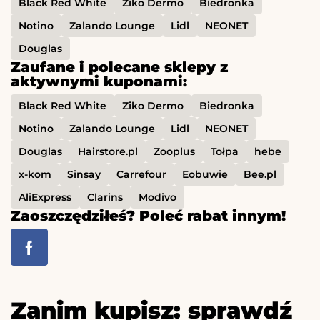
Black Red White
Ziko Dermo
Biedronka
Notino
Zalando Lounge
Lidl
NEONET
Douglas
Zaufane i polecane sklepy z
aktywnymi kuponami:
Black Red White
Ziko Dermo
Biedronka
Notino
Zalando Lounge
Lidl
NEONET
Douglas
Hairstore.pl
Zooplus
Tołpa
hebe
x-kom
Sinsay
Carrefour
Eobuwie
Bee.pl
AliExpress
Clarins
Modivo
Zaoszczędziłeś? Poleć rabat innym!
Zanim kupisz: sprawdź