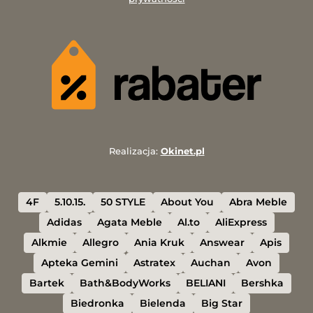
Realizacja:
Okinet.pl
4F
5.10.15.
50 STYLE
About You
Abra Meble
Adidas
Agata Meble
Al.to
AliExpress
Alkmie
Allegro
Ania Kruk
Answear
Apis
Apteka Gemini
Astratex
Auchan
Avon
Bartek
Bath&BodyWorks
BELIANI
Bershka
Biedronka
Bielenda
Big Star