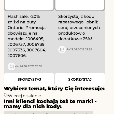
Flash sale: -20%
Skorzystaj z kodu
zniżki na buty
rabatowego i obniż
Ontario! Promocja
cenę przecenionych
obowiązuje na
produktów o
modele: J006495,
dodatkowe 25%!
J006737, J006739,
J007336, J007604,
do 13.02.2025 23:59
J007606.
do 24.02.2025 23:59
SKORZYSTAJ
SKORZYSTAJ
Wybierz temat, który Cię interesuje:
Więcej o sklepie
Inni klienci kochają też te marki -
mamy dla nich kody: