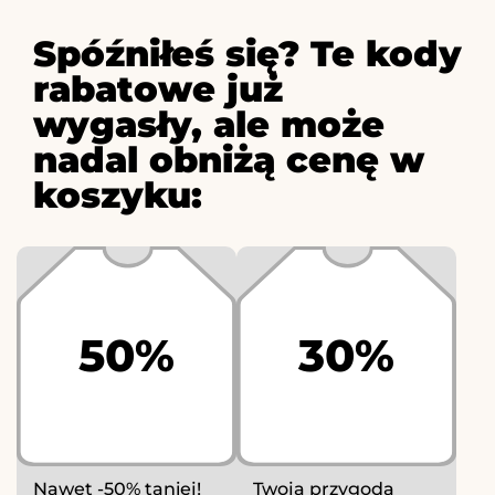
Spóźniłeś się? Te kody
rabatowe już
wygasły, ale może
nadal obniżą cenę w
koszyku:
50%
30%
Nawet -50% taniej!
Twoja przygoda