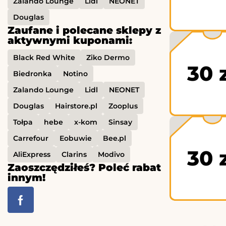
Zalando Lounge
Lidl
NEONET
Douglas
Zaufane i polecane sklepy z
aktywnymi kuponami:
Black Red White
Ziko Dermo
30 
Biedronka
Notino
Zalando Lounge
Lidl
NEONET
Douglas
Hairstore.pl
Zooplus
Tołpa
hebe
x-kom
Sinsay
Carrefour
Eobuwie
Bee.pl
30 
AliExpress
Clarins
Modivo
Zaoszczędziłeś? Poleć rabat
innym!