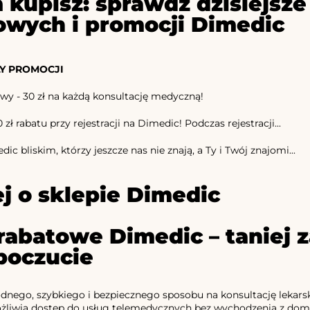
 kupisz: sprawdź dzisiejs
owych i promocji Dimedic
Y PROMOCJI
wy - 30 zł na każdą konsultację medyczną!
zł rabatu przy rejestracji na Dimedic! Podczas rejestracji...
ic bliskim, którzy jeszcze nas nie znają, a Ty i Twój znajomi...
j o sklepie Dimedic
rabatowe Dimedic – taniej z
oczucie
dnego, szybkiego i bezpiecznego sposobu na konsultację lekars
liwia dostęp do usług telemedycznych bez wychodzenia z domu.