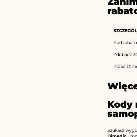
Zanim
rabat
SZCZEGÓŁ
Kod rabato
Zdobądź 30 
Poleć Dimed
Więce
Kody 
samop
Szukasz wygo
Dimedic
umoż