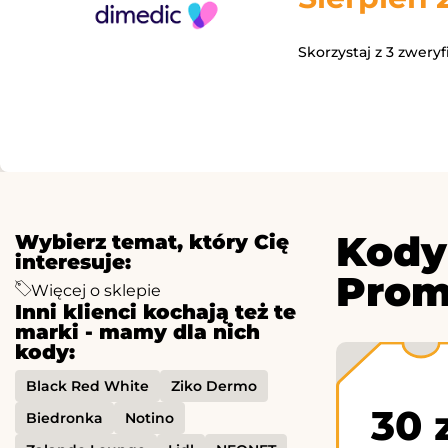
Skorzystaj z 3 zwery
Kody
Wybierz temat, który Cię
interesuje:
Prom
Więcej o sklepie
Inni klienci kochają też te
marki - mamy dla nich
kody:
Black Red White
Ziko Dermo
30 
Biedronka
Notino