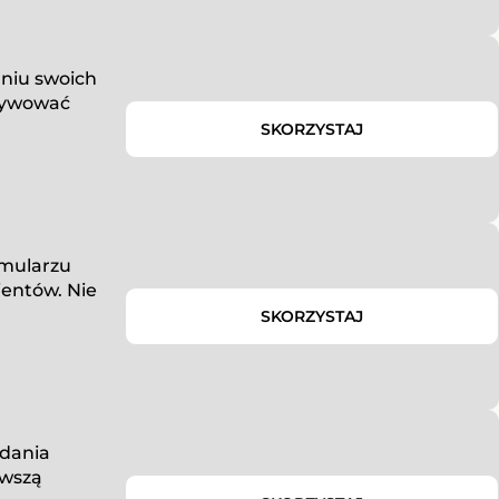
dniu swoich
ktywować
SKORZYSTAJ
rmularzu
ientów. Nie
SKORZYSTAJ
adania
rwszą