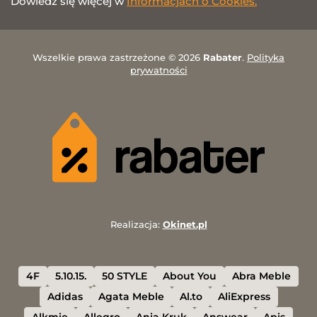
Dowiedz się więcej w
Informacjach o Cookies.
Wszelkie prawa zastrzeżone © 2026
Rabater
.
Polityka
prywatności
Realizacja:
Okinet.pl
4F
5.10.15.
50 STYLE
About You
Abra Meble
Adidas
Agata Meble
Al.to
AliExpress
Alkmie
Allegro
Ania Kruk
Answear
Apis