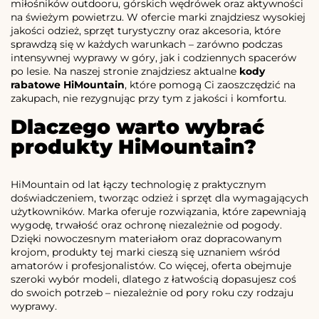
miłośników outdooru, górskich wędrówek oraz aktywności
na świeżym powietrzu. W ofercie marki znajdziesz wysokiej
jakości odzież, sprzęt turystyczny oraz akcesoria, które
sprawdzą się w każdych warunkach – zarówno podczas
intensywnej wyprawy w góry, jak i codziennych spacerów
po lesie. Na naszej stronie znajdziesz aktualne
kody
rabatowe HiMountain
, które pomogą Ci zaoszczędzić na
zakupach, nie rezygnując przy tym z jakości i komfortu.
Dlaczego warto wybrać
produkty HiMountain?
HiMountain od lat łączy technologię z praktycznym
doświadczeniem, tworząc odzież i sprzęt dla wymagających
użytkowników. Marka oferuje rozwiązania, które zapewniają
wygodę, trwałość oraz ochronę niezależnie od pogody.
Dzięki nowoczesnym materiałom oraz dopracowanym
krojom, produkty tej marki cieszą się uznaniem wśród
amatorów i profesjonalistów. Co więcej, oferta obejmuje
szeroki wybór modeli, dlatego z łatwością dopasujesz coś
do swoich potrzeb – niezależnie od pory roku czy rodzaju
wyprawy.