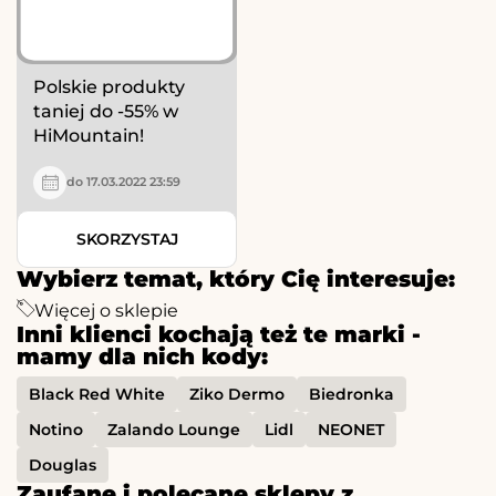
Polskie produkty
taniej do -55% w
HiMountain!
do 17.03.2022 23:59
SKORZYSTAJ
Wybierz temat, który Cię interesuje:
Więcej o sklepie
Inni klienci kochają też te marki -
mamy dla nich kody:
Black Red White
Ziko Dermo
Biedronka
Notino
Zalando Lounge
Lidl
NEONET
Douglas
Zaufane i polecane sklepy z