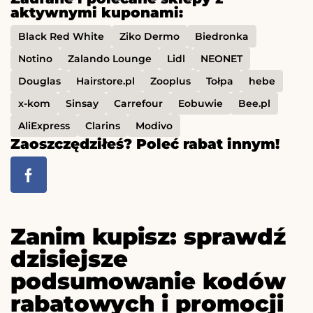
aktywnymi kuponami:
Black Red White
Ziko Dermo
Biedronka
Notino
Zalando Lounge
Lidl
NEONET
Douglas
Hairstore.pl
Zooplus
Tołpa
hebe
x-kom
Sinsay
Carrefour
Eobuwie
Bee.pl
AliExpress
Clarins
Modivo
Zaoszczędziłeś? Poleć rabat innym!
Zanim kupisz: sprawdź
dzisiejsze
podsumowanie kodów
rabatowych i promocji