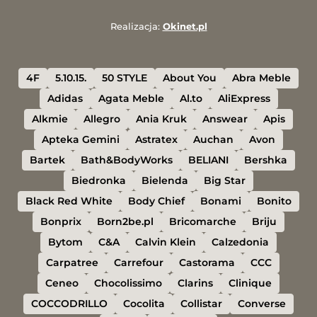
Realizacja:
Okinet.pl
4F
5.10.15.
50 STYLE
About You
Abra Meble
Adidas
Agata Meble
Al.to
AliExpress
Alkmie
Allegro
Ania Kruk
Answear
Apis
Apteka Gemini
Astratex
Auchan
Avon
Bartek
Bath&BodyWorks
BELIANI
Bershka
Biedronka
Bielenda
Big Star
Black Red White
Body Chief
Bonami
Bonito
Bonprix
Born2be.pl
Bricomarche
Briju
Bytom
C&A
Calvin Klein
Calzedonia
Carpatree
Carrefour
Castorama
CCC
Ceneo
Chocolissimo
Clarins
Clinique
COCCODRILLO
Cocolita
Collistar
Converse