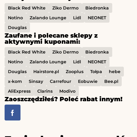
Black Red White
Ziko Dermo
Biedronka
Notino
Zalando Lounge
Lidl
NEONET
Douglas
Zaufane i polecane sklepy z
aktywnymi kuponami:
Black Red White
Ziko Dermo
Biedronka
Notino
Zalando Lounge
Lidl
NEONET
Douglas
Hairstore.pl
Zooplus
Tołpa
hebe
x-kom
Sinsay
Carrefour
Eobuwie
Bee.pl
AliExpress
Clarins
Modivo
Zaoszczędziłeś? Poleć rabat innym!