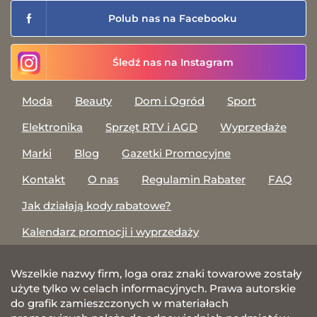
Polub nas na Facebooku
Śledź nas na Instagram
Moda
Beauty
Dom i Ogród
Sport
Elektronika
Sprzęt RTV i AGD
Wyprzedaże
Marki
Blog
Gazetki Promocyjne
Kontakt
O nas
Regulamin Rabater
FAQ
Jak działają kody rabatowe?
Kalendarz promocji i wyprzedaży
Wszelkie nazwy firm, loga oraz znaki towarowe zostały
użyte tylko w celach informacyjnych. Prawa autorskie
do grafik zamieszczonych w materiałach