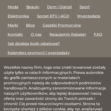
Moda
Beauty
Dom i Ogród
Sport
Elektronika
Sprzęt RTV i AGD
Wyprzedaże
Marki
Blog
Gazetki Promocyjne
Kontakt
O nas
Regulamin Rabater
FAQ
Jak działają kody rabatowe?
Kalendarz promocji i wyprzedaży
Wszelkie nazwy firm, loga oraz znaki towarowe zostały
użyte tylko w celach informacyjnych. Prawa autorskie
do grafik zamieszczonych w materiałach
promocyjnych należą do odpowiednich podmiotów
handlowych. Analizujemy zanonimizowane informacje
naszych użytkowników, aby lepiej dopasować naszą
ofertę oraz zawartość strony do Twoich potrzeb i
chronić Cię przed nieuczciwymi osobami. Strona ta
korzysta również z plików cookie, aby np. analizować