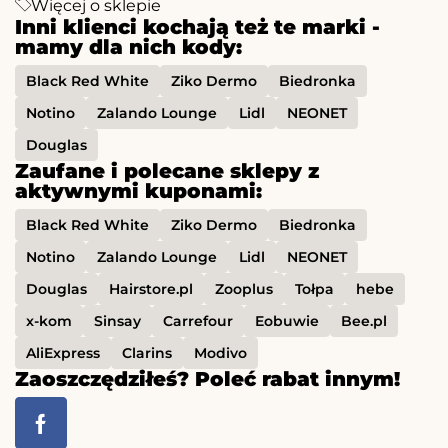
Więcej o sklepie
Inni klienci kochają też te marki -
mamy dla nich kody:
Black Red White
Ziko Dermo
Biedronka
Notino
Zalando Lounge
Lidl
NEONET
Douglas
Zaufane i polecane sklepy z
aktywnymi kuponami:
Black Red White
Ziko Dermo
Biedronka
Notino
Zalando Lounge
Lidl
NEONET
Douglas
Hairstore.pl
Zooplus
Tołpa
hebe
x-kom
Sinsay
Carrefour
Eobuwie
Bee.pl
AliExpress
Clarins
Modivo
Zaoszczędziłeś? Poleć rabat innym!