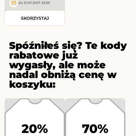
do 31.07.2027 23:59
SKORZYSTAJ
Spóźniłeś się? Te kody
rabatowe już
wygasły, ale może
nadal obniżą cenę w
koszyku:
20%
70%