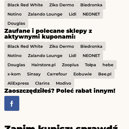
Black Red White
Ziko Dermo
Biedronka
Notino
Zalando Lounge
Lidl
NEONET
Douglas
Zaufane i polecane sklepy z
aktywnymi kuponami:
Black Red White
Ziko Dermo
Biedronka
Notino
Zalando Lounge
Lidl
NEONET
Douglas
Hairstore.pl
Zooplus
Tołpa
hebe
x-kom
Sinsay
Carrefour
Eobuwie
Bee.pl
AliExpress
Clarins
Modivo
Zaoszczędziłeś? Poleć rabat innym!
Zanim kupisz: sprawdź