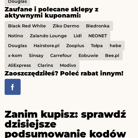
Douglas
Zaufane i polecane sklepy z
aktywnymi kuponami:
Black Red White
Ziko Dermo
Biedronka
Notino
Zalando Lounge
Lidl
NEONET
Douglas
Hairstore.pl
Zooplus
Tołpa
hebe
x-kom
Sinsay
Carrefour
Eobuwie
Bee.pl
AliExpress
Clarins
Modivo
Zaoszczędziłeś? Poleć rabat innym!
Zanim kupisz: sprawdź
dzisiejsze
podsumowanie kodów