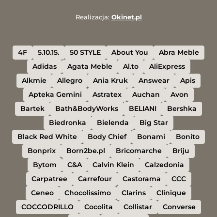
Realizacja:
Okinet.pl
4F
5.10.15.
50 STYLE
About You
Abra Meble
Adidas
Agata Meble
Al.to
AliExpress
Alkmie
Allegro
Ania Kruk
Answear
Apis
Apteka Gemini
Astratex
Auchan
Avon
Bartek
Bath&BodyWorks
BELIANI
Bershka
Biedronka
Bielenda
Big Star
Black Red White
Body Chief
Bonami
Bonito
Bonprix
Born2be.pl
Bricomarche
Briju
Bytom
C&A
Calvin Klein
Calzedonia
Carpatree
Carrefour
Castorama
CCC
Ceneo
Chocolissimo
Clarins
Clinique
COCCODRILLO
Cocolita
Collistar
Converse