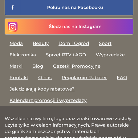
Polub nas na Facebooku
Śledź nas na Instagram
Moda
Beauty
Dom i Ogród
Sport
Elektronika
Sprzęt RTV i AGD
Wyprzedaże
Marki
Blog
Gazetki Promocyjne
Kontakt
O nas
Regulamin Rabater
FAQ
Jak działają kody rabatowe?
Kalendarz promocji i wyprzedaży
Wszelkie nazwy firm, loga oraz znaki towarowe zostały
użyte tylko w celach informacyjnych. Prawa autorskie
do grafik zamieszczonych w materiałach
promocyjnych należą do odpowiednich podmiotów