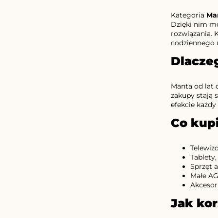
Kategoria
Ma
Dzięki nim mo
rozwiązania. 
codziennego 
Dlacze
Manta od lat 
zakupy stają 
efekcie każdy
Co kup
Telewiz
Tablety
Sprzęt a
Małe AG
Akcesor
Jak ko