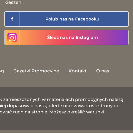
kieszeni.
Polub nas na Facebooku
Śledź nas na Instagram
og
Gazetki Promocyjne
Kontakt
O nas
afik zamieszczonych w materiałach promocyjnych należą
j dopasować naszą ofertę oraz zawartość strony do
zować ruch na stronie. Możesz określić warunki