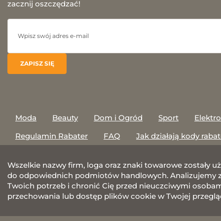
zacznij oszczędzać!
Moda
Beauty
Dom i Ogród
Sport
Elektr
Regulamin Rabater
FAQ
Jak działają kody raba
Wszelkie nazwy firm, loga oraz znaki towarowe zostały u
do odpowiednich podmiotów handlowych. Analizujemy za
Twoich potrzeb i chronić Cię przed nieuczciwymi osobami.
przechowania lub dostęp plików cookie w Twojej przeglą