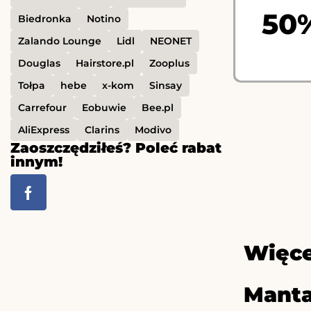
50
Biedronka
Notino
Zalando Lounge
Lidl
NEONET
Douglas
Hairstore.pl
Zooplus
Tołpa
hebe
x-kom
Sinsay
Carrefour
Eobuwie
Bee.pl
AliExpress
Clarins
Modivo
Zaoszczędziłeś? Poleć rabat
innym!
Więce
Manta