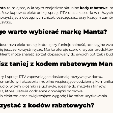
nta
to miejsce, w którym znajdziesz aktualne
kody rabatowe
, p
żesz kupować elektronikę, sprzęt RTV oraz akcesoria w niższyc
Korzystając z dostępnych zniżek, oszczędzasz przy każdym zamó
użytku.
go warto wybierać markę Manta?
dostarcza elektronikę, która łączy funkcjonalność, atrakcyjne wz
się jeszcze korzystniejsze. Marka oferuje szeroki wybór produkt
 klient może znaleźć sprzęt dopasowany do swoich potrzeb i budże
isz taniej z kodem rabatowym Man
ory i sprzęt RTV zapewniające doskonałą rozrywkę w domu.
, smartfony i akcesoria mobilne wspierające codzienną komunikac
udio, w tym głośniki i słuchawki, idealne do muzyki i filmów.
D, które ułatwia codzienne obowiązki domowe.
ia elektroniczne zwiększające wygodę i komfort użytkowania.
rzystać z kodów rabatowych?