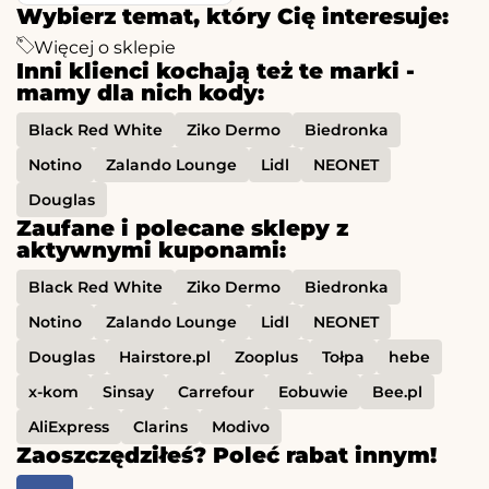
Wybierz temat, który Cię interesuje:
Więcej o sklepie
Inni klienci kochają też te marki -
mamy dla nich kody:
Black Red White
Ziko Dermo
Biedronka
Notino
Zalando Lounge
Lidl
NEONET
Douglas
Zaufane i polecane sklepy z
aktywnymi kuponami:
Black Red White
Ziko Dermo
Biedronka
Notino
Zalando Lounge
Lidl
NEONET
Douglas
Hairstore.pl
Zooplus
Tołpa
hebe
x-kom
Sinsay
Carrefour
Eobuwie
Bee.pl
AliExpress
Clarins
Modivo
Zaoszczędziłeś? Poleć rabat innym!