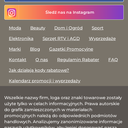
Śledź nas na Instagram
Moda
Beauty
Dom i Ogród
Sport
Elektronika
Sprzęt RTV i AGD
Wyprzedaże
Marki
Blog
Gazetki Promocyjne
Kontakt
O nas
Regulamin Rabater
FAQ
Jak działają kody rabatowe?
Kalendarz promocji i wyprzedaży
Wszelkie nazwy firm, loga oraz znaki towarowe zostały
użyte tylko w celach informacyjnych. Prawa autorskie
do grafik zamieszczonych w materiałach
promocyjnych należą do odpowiednich podmiotów
handlowych. Analizujemy zanonimizowane informacje
naszych użytkowników, aby lepiej dopasować naszą