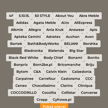
4F
5.10.15.
50 STYLE
About You
Abra Meble
Adidas
Agata Meble
Al.to
AliExpress
Alkmie
Allegro
Ania Kruk
Answear
Apis
Apteka Gemini
Astratex
Auchan
Avon
Bartek
Bath&BodyWorks
BELIANI
Bershka
Biedronka
Bielenda
Big Star
Black Red White
Body Chief
Bonami
Bonito
Bonprix
Born2be.pl
Bricomarche
Briju
Bytom
C&A
Calvin Klein
Calzedonia
Carpatree
Carrefour
Castorama
CCC
Ceneo
Chocolissimo
Clarins
Clinique
COCCODRILLO
Cocolita
Collistar
Converse
Cropp
Cyfrowe.pl
Pokaż więcej