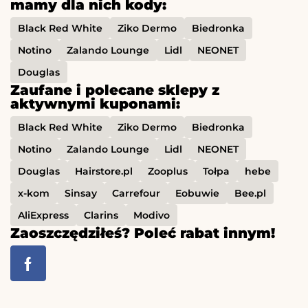
mamy dla nich kody:
Black Red White
Ziko Dermo
Biedronka
Notino
Zalando Lounge
Lidl
NEONET
Douglas
Zaufane i polecane sklepy z
aktywnymi kuponami:
Black Red White
Ziko Dermo
Biedronka
Notino
Zalando Lounge
Lidl
NEONET
Douglas
Hairstore.pl
Zooplus
Tołpa
hebe
x-kom
Sinsay
Carrefour
Eobuwie
Bee.pl
AliExpress
Clarins
Modivo
Zaoszczędziłeś? Poleć rabat innym!