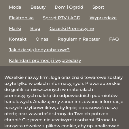
Moda
Beauty
Dom i Ogród
Sport
Elektronika
Sprzęt RTV i AGD
Wyprzedaże
Marki
Blog
Gazetki Promocyjne
Kontakt
O nas
Regulamin Rabater
FAQ
Jak działają kody rabatowe?
Kalendarz promocji i wyprzedaży
Wszelkie nazwy firm, loga oraz znaki towarowe zostały
użyte tylko w celach informacyjnych. Prawa autorskie
do grafik zamieszczonych w materiałach
promocyjnych należą do odpowiednich podmiotów
handlowych. Analizujemy zanonimizowane informacje
naszych użytkowników, aby lepiej dopasować naszą
ofertę oraz zawartość strony do Twoich potrzeb i
chronić Cię przed nieuczciwymi osobami. Strona ta
korzysta również z plików cookie, aby np. analizować