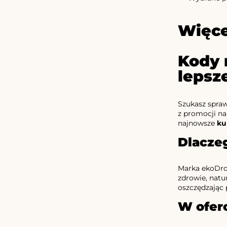
Więce
Kody 
lepsz
Szukasz spra
z promocji na
najnowsze
ku
Dlaczeg
Marka ekoDrog
zdrowie, natu
oszczędzając 
W oferc