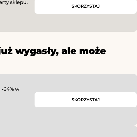
erty sklepu.
SKORZYSTAJ
już wygasły, ale może
o -64% w
SKORZYSTAJ