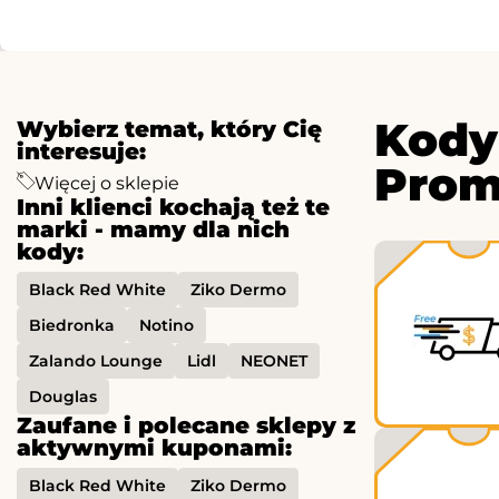
Kody
Wybierz temat, który Cię
interesuje:
Prom
Więcej o sklepie
Inni klienci kochają też te
marki - mamy dla nich
kody:
Black Red White
Ziko Dermo
Biedronka
Notino
Zalando Lounge
Lidl
NEONET
Douglas
Zaufane i polecane sklepy z
aktywnymi kuponami:
Black Red White
Ziko Dermo