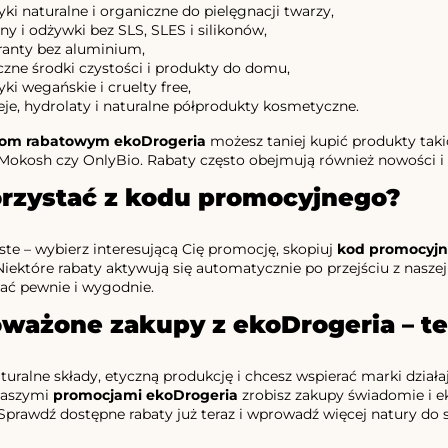
i naturalne i organiczne do pielęgnacji twarzy,
y i odżywki bez SLS, SLES i silikonów,
anty bez aluminium,
czne środki czystości i produkty do domu,
i wegańskie i cruelty free,
leje, hydrolaty i naturalne półprodukty kosmetyczne.
om rabatowym ekoDrogeria
możesz taniej kupić produkty taki
 Mokosh czy OnlyBio. Rabaty często obejmują również nowości i
orzystać z kodu promocyjnego?
ste – wybierz interesującą Cię promocję, skopiuj
kod promocyjn
iektóre rabaty aktywują się automatycznie po przejściu z naszej
ć pewnie i wygodnie.
ażone zakupy z ekoDrogeria – ter
naturalne składy, etyczną produkcję i chcesz wspierać marki dział
 naszymi
promocjami ekoDrogeria
zrobisz zakupy świadomie i 
 Sprawdź dostępne rabaty już teraz i wprowadź więcej natury do s