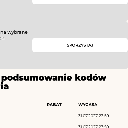
u na wybrane
ch
SKORZYSTAJ
ze podsumowanie kodów
ia
RABAT
WYGASA
31.07.2027 23:59
..
31.07.2027 23:59