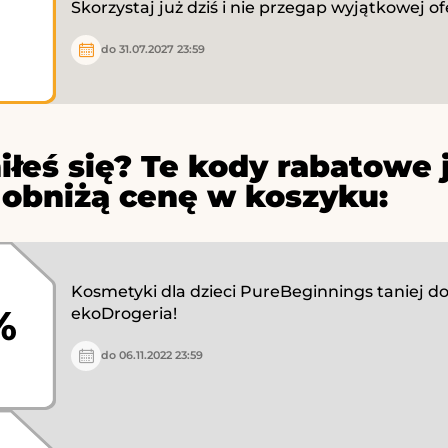
Skorzystaj już dziś i nie przegap wyjątkowej of
do 31.07.2027 23:59
iłeś się? Te kody rabatowe 
 obniżą cenę w koszyku:
Kosmetyki dla dzieci PureBeginnings taniej d
%
ekoDrogeria!
do 06.11.2022 23:59