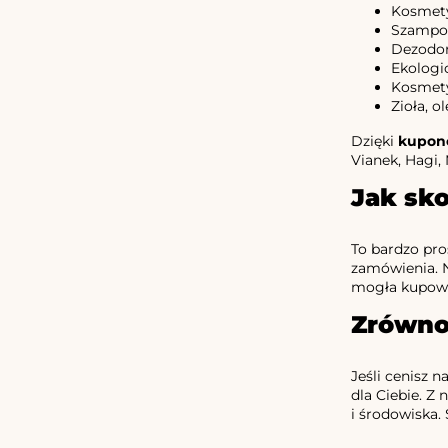
Kosmetyk
Szampon
Dezodor
Ekologi
Kosmetyk
Zioła, o
Dzięki
kupon
Vianek, Hagi,
Jak sk
To bardzo pro
zamówienia. N
mogła kupowa
Zrównow
Jeśli cenisz 
dla Ciebie. Z
i środowiska.