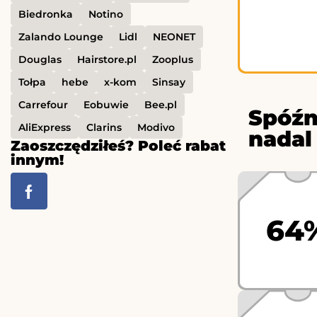
Biedronka
Notino
Zalando Lounge
Lidl
NEONET
Douglas
Hairstore.pl
Zooplus
Tołpa
hebe
x-kom
Sinsay
Carrefour
Eobuwie
Bee.pl
Spóźn
AliExpress
Clarins
Modivo
nadal
Zaoszczędziłeś? Poleć rabat
innym!
64