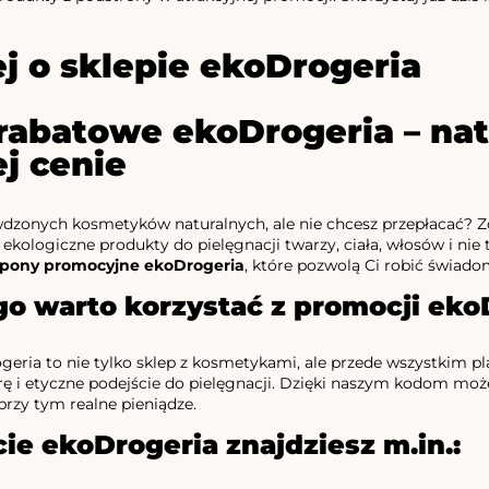
j o sklepie ekoDrogeria
rabatowe ekoDrogeria – nat
ej cenie
wdzonych kosmetyków naturalnych, ale nie chcesz przepłacać? 
 ekologiczne produkty do pielęgnacji twarzy, ciała, włosów i nie
pony promocyjne ekoDrogeria
, które pozwolą Ci robić świad
o warto korzystać z promocji eko
eria to nie tylko sklep z kosmetykami, ale przede wszystkim 
rę i etyczne podejście do pielęgnacji. Dzięki naszym kodom może
przy tym realne pieniądze.
ie ekoDrogeria znajdziesz m.in.: