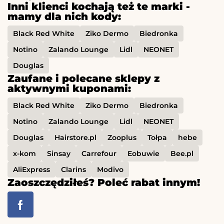
Inni klienci kochają też te marki -
mamy dla nich kody:
Black Red White
Ziko Dermo
Biedronka
Notino
Zalando Lounge
Lidl
NEONET
Douglas
Zaufane i polecane sklepy z
aktywnymi kuponami:
Black Red White
Ziko Dermo
Biedronka
Notino
Zalando Lounge
Lidl
NEONET
Douglas
Hairstore.pl
Zooplus
Tołpa
hebe
x-kom
Sinsay
Carrefour
Eobuwie
Bee.pl
AliExpress
Clarins
Modivo
Zaoszczędziłeś? Poleć rabat innym!