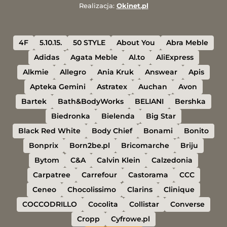
Realizacja:
Okinet.pl
4F
5.10.15.
50 STYLE
About You
Abra Meble
Adidas
Agata Meble
Al.to
AliExpress
Alkmie
Allegro
Ania Kruk
Answear
Apis
Apteka Gemini
Astratex
Auchan
Avon
Bartek
Bath&BodyWorks
BELIANI
Bershka
Biedronka
Bielenda
Big Star
Black Red White
Body Chief
Bonami
Bonito
Bonprix
Born2be.pl
Bricomarche
Briju
Bytom
C&A
Calvin Klein
Calzedonia
Carpatree
Carrefour
Castorama
CCC
Ceneo
Chocolissimo
Clarins
Clinique
COCCODRILLO
Cocolita
Collistar
Converse
Cropp
Cyfrowe.pl