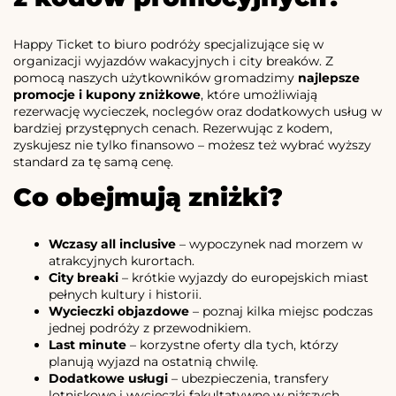
Happy Ticket to biuro podróży specjalizujące się w
organizacji wyjazdów wakacyjnych i city breaków. Z
pomocą naszych użytkowników gromadzimy
najlepsze
promocje i kupony zniżkowe
, które umożliwiają
rezerwację wycieczek, noclegów oraz dodatkowych usług w
bardziej przystępnych cenach. Rezerwując z kodem,
zyskujesz nie tylko finansowo – możesz też wybrać wyższy
standard za tę samą cenę.
Co obejmują zniżki?
Wczasy all inclusive
– wypoczynek nad morzem w
atrakcyjnych kurortach.
City breaki
– krótkie wyjazdy do europejskich miast
pełnych kultury i historii.
Wycieczki objazdowe
– poznaj kilka miejsc podczas
jednej podróży z przewodnikiem.
Last minute
– korzystne oferty dla tych, którzy
planują wyjazd na ostatnią chwilę.
Dodatkowe usługi
– ubezpieczenia, transfery
lotniskowe i wycieczki fakultatywne w niższych