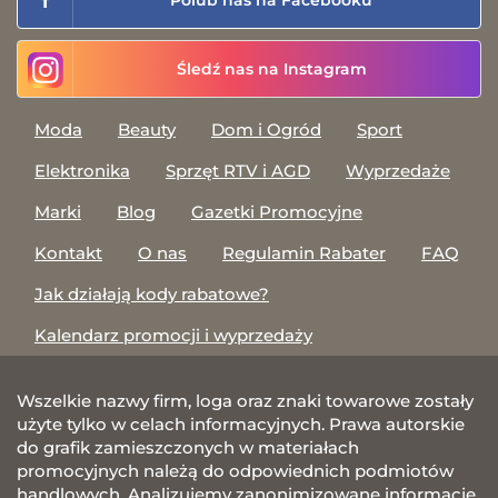
Polub nas na Facebooku
Śledź nas na Instagram
Moda
Beauty
Dom i Ogród
Sport
Elektronika
Sprzęt RTV i AGD
Wyprzedaże
Marki
Blog
Gazetki Promocyjne
Kontakt
O nas
Regulamin Rabater
FAQ
Jak działają kody rabatowe?
Kalendarz promocji i wyprzedaży
Wszelkie nazwy firm, loga oraz znaki towarowe zostały
użyte tylko w celach informacyjnych. Prawa autorskie
do grafik zamieszczonych w materiałach
promocyjnych należą do odpowiednich podmiotów
handlowych. Analizujemy zanonimizowane informacje