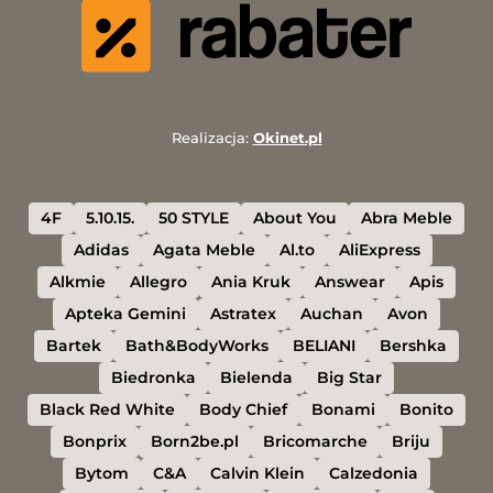
Realizacja:
Okinet.pl
4F
5.10.15.
50 STYLE
About You
Abra Meble
Adidas
Agata Meble
Al.to
AliExpress
Alkmie
Allegro
Ania Kruk
Answear
Apis
Apteka Gemini
Astratex
Auchan
Avon
Bartek
Bath&BodyWorks
BELIANI
Bershka
Biedronka
Bielenda
Big Star
Black Red White
Body Chief
Bonami
Bonito
Bonprix
Born2be.pl
Bricomarche
Briju
Bytom
C&A
Calvin Klein
Calzedonia