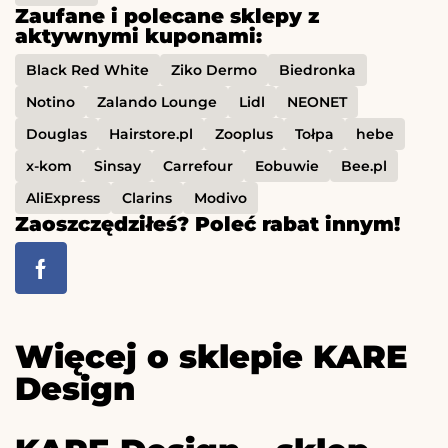
Zaufane i polecane sklepy z
aktywnymi kuponami:
Black Red White
Ziko Dermo
Biedronka
Notino
Zalando Lounge
Lidl
NEONET
Douglas
Hairstore.pl
Zooplus
Tołpa
hebe
x-kom
Sinsay
Carrefour
Eobuwie
Bee.pl
AliExpress
Clarins
Modivo
Zaoszczędziłeś? Poleć rabat innym!
Więcej o sklepie KARE
Design