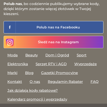
Polub nas
, bo codziennie publikujemy wybrane kody,
dzięki którym zostanie więcej złotówek w Twojej
kieszeni.
Polub nas na Facebooku
Śledź nas na Instagram
Moda
Beauty
Dom i Ogród
Sport
Elektronika
Sprzęt RTV i AGD
Wyprzedaże
Marki
Blog
Gazetki Promocyjne
Kontakt
O nas
Regulamin Rabater
FAQ
Jak działają kody rabatowe?
Kalendarz promocji i wyprzedaży