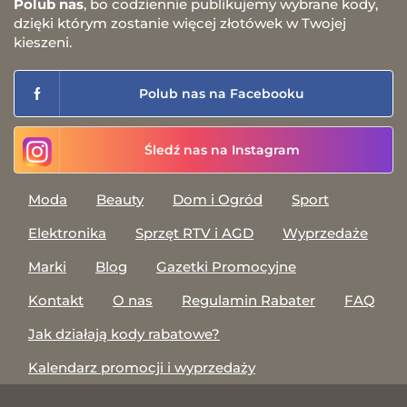
Polub nas
, bo codziennie publikujemy wybrane kody,
dzięki którym zostanie więcej złotówek w Twojej
kieszeni.
Polub nas na Facebooku
Śledź nas na Instagram
Moda
Beauty
Dom i Ogród
Sport
Elektronika
Sprzęt RTV i AGD
Wyprzedaże
Marki
Blog
Gazetki Promocyjne
Kontakt
O nas
Regulamin Rabater
FAQ
Jak działają kody rabatowe?
Kalendarz promocji i wyprzedaży