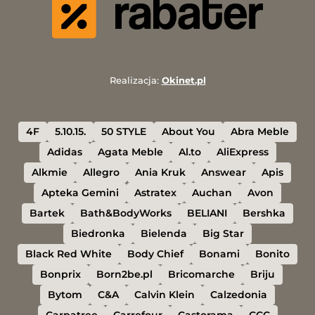
Realizacja:
Okinet.pl
4F
5.10.15.
50 STYLE
About You
Abra Meble
Adidas
Agata Meble
Al.to
AliExpress
Alkmie
Allegro
Ania Kruk
Answear
Apis
Apteka Gemini
Astratex
Auchan
Avon
Bartek
Bath&BodyWorks
BELIANI
Bershka
Biedronka
Bielenda
Big Star
Black Red White
Body Chief
Bonami
Bonito
Bonprix
Born2be.pl
Bricomarche
Briju
Bytom
C&A
Calvin Klein
Calzedonia