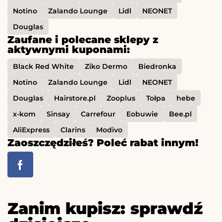
Notino
Zalando Lounge
Lidl
NEONET
Douglas
Zaufane i polecane sklepy z
aktywnymi kuponami:
Black Red White
Ziko Dermo
Biedronka
Notino
Zalando Lounge
Lidl
NEONET
Douglas
Hairstore.pl
Zooplus
Tołpa
hebe
x-kom
Sinsay
Carrefour
Eobuwie
Bee.pl
AliExpress
Clarins
Modivo
Zaoszczędziłeś? Poleć rabat innym!
Zanim kupisz: sprawdź