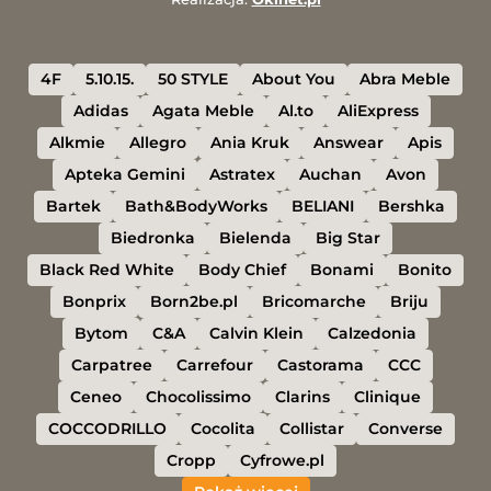
4F
5.10.15.
50 STYLE
About You
Abra Meble
Adidas
Agata Meble
Al.to
AliExpress
Alkmie
Allegro
Ania Kruk
Answear
Apis
Apteka Gemini
Astratex
Auchan
Avon
Bartek
Bath&BodyWorks
BELIANI
Bershka
Biedronka
Bielenda
Big Star
Black Red White
Body Chief
Bonami
Bonito
Bonprix
Born2be.pl
Bricomarche
Briju
Bytom
C&A
Calvin Klein
Calzedonia
Carpatree
Carrefour
Castorama
CCC
Ceneo
Chocolissimo
Clarins
Clinique
COCCODRILLO
Cocolita
Collistar
Converse
Cropp
Cyfrowe.pl