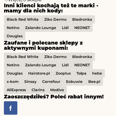
Inni klienci kochają też te marki -
mamy dla nich kody:
Black Red White
Ziko Dermo
Biedronka
Notino
Zalando Lounge
Lidl
NEONET
Douglas
Zaufane i polecane sklepy z
aktywnymi kuponami:
Black Red White
Ziko Dermo
Biedronka
Notino
Zalando Lounge
Lidl
NEONET
Douglas
Hairstore.pl
Zooplus
Tołpa
hebe
x-kom
Sinsay
Carrefour
Eobuwie
Bee.pl
AliExpress
Clarins
Modivo
Zaoszczędziłeś? Poleć rabat innym!