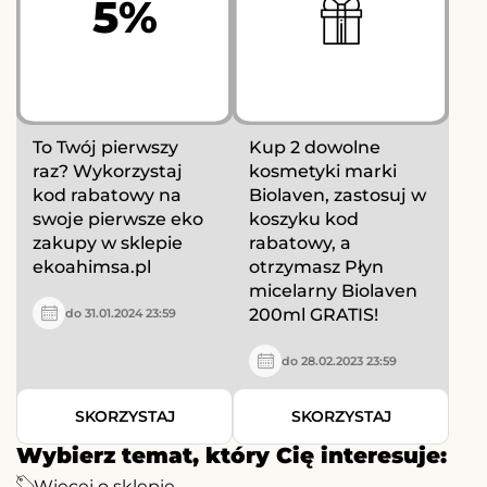
5%
To Twój pierwszy
Kup 2 dowolne
raz? Wykorzystaj
kosmetyki marki
kod rabatowy na
Biolaven, zastosuj w
swoje pierwsze eko
koszyku kod
zakupy w sklepie
rabatowy, a
ekoahimsa.pl
otrzymasz Płyn
micelarny Biolaven
200ml GRATIS!
do 31.01.2024 23:59
do 28.02.2023 23:59
SKORZYSTAJ
SKORZYSTAJ
Wybierz temat, który Cię interesuje:
Więcej o sklepie