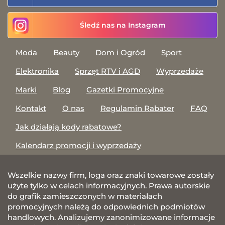
Śledź nas na Instagram
Moda
Beauty
Dom i Ogród
Sport
Elektronika
Sprzęt RTV i AGD
Wyprzedaże
Marki
Blog
Gazetki Promocyjne
Kontakt
O nas
Regulamin Rabater
FAQ
Jak działają kody rabatowe?
Kalendarz promocji i wyprzedaży
Wszelkie nazwy firm, loga oraz znaki towarowe zostały
użyte tylko w celach informacyjnych. Prawa autorskie
do grafik zamieszczonych w materiałach
promocyjnych należą do odpowiednich podmiotów
handlowych. Analizujemy zanonimizowane informacje