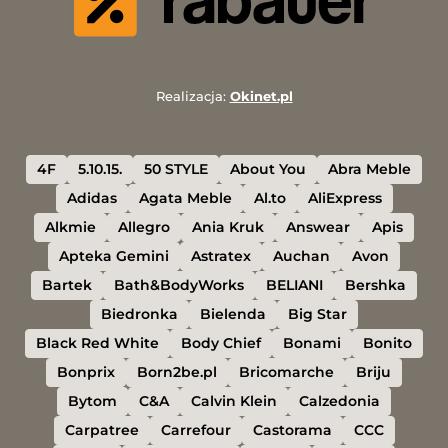
Realizacja:
Okinet.pl
4F
5.10.15.
50 STYLE
About You
Abra Meble
Adidas
Agata Meble
Al.to
AliExpress
Alkmie
Allegro
Ania Kruk
Answear
Apis
Apteka Gemini
Astratex
Auchan
Avon
Bartek
Bath&BodyWorks
BELIANI
Bershka
Biedronka
Bielenda
Big Star
Black Red White
Body Chief
Bonami
Bonito
Bonprix
Born2be.pl
Bricomarche
Briju
Bytom
C&A
Calvin Klein
Calzedonia
Carpatree
Carrefour
Castorama
CCC