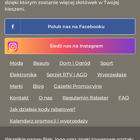
dzięki którym zostanie więcej złotówek w Twojej
kieszeni.
Polub nas na Facebooku
Śledź nas na Instagram
Moda
Beauty
Dom i Ogród
Sport
Elektronika
Sprzęt RTV i AGD
Wyprzedaże
Marki
Blog
Gazetki Promocyjne
Kontakt
O nas
Regulamin Rabater
FAQ
Jak działają kody rabatowe?
Kalendarz promocji i wyprzedaży
Wszelkie nazwy firm, loga oraz znaki towarowe zostały