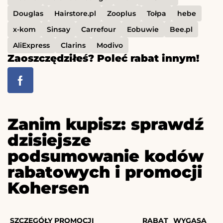
Douglas
Hairstore.pl
Zooplus
Tołpa
hebe
x-kom
Sinsay
Carrefour
Eobuwie
Bee.pl
AliExpress
Clarins
Modivo
Zaoszczędziłeś? Poleć rabat innym!
Zanim kupisz: sprawdź
dzisiejsze
podsumowanie kodów
rabatowych i promocji
Kohersen
SZCZEGÓŁY PROMOCJI
RABAT
WYGASA