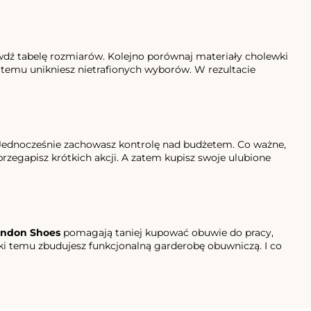
rawdź tabelę rozmiarów. Kolejno porównaj materiały cholewki
 temu unikniesz nietrafionych wyborów. W rezultacie
. Jednocześnie zachowasz kontrolę nad budżetem. Co ważne,
zegapisz krótkich akcji. A zatem kupisz swoje ulubione
ondon Shoes
pomagają taniej kupować obuwie do pracy,
ięki temu zbudujesz funkcjonalną garderobę obuwniczą. I co