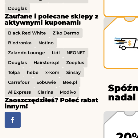
Douglas
Zaufane i polecane sklepy z
aktywnymi kuponami:
Black Red White
Ziko Dermo
Biedronka
Notino
Zalando Lounge
Lidl
NEONET
Douglas
Hairstore.pl
Zooplus
Tołpa
hebe
x-kom
Sinsay
Carrefour
Eobuwie
Bee.pl
Spóźn
AliExpress
Clarins
Modivo
nadal
Zaoszczędziłeś? Poleć rabat
innym!
20