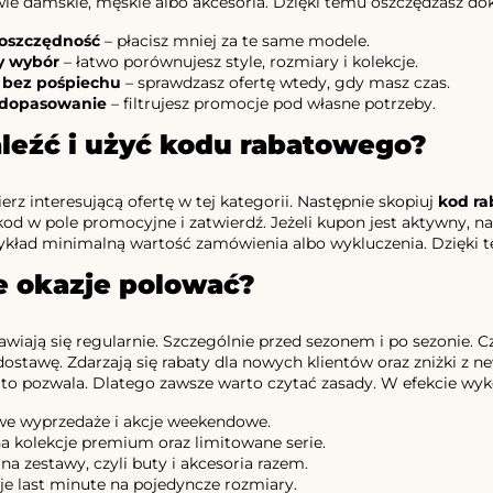
ie damskie, męskie albo akcesoria. Dzięki temu oszczędzasz dok
 oszczędność
– płacisz mniej za te same modele.
y wybór
– łatwo porównujesz style, rozmiary i kolekcje.
 bez pośpiechu
– sprawdzasz ofertę wtedy, gdy masz czas.
 dopasowanie
– filtrujesz promocje pod własne potrzeby.
leźć i użyć kodu rabatowego?
erz interesującą ofertę w tej kategorii. Następnie skopiuj
kod r
kod w pole promocyjne i zatwierdź. Jeżeli kupon jest aktywny, 
zykład minimalną wartość zamówienia albo wykluczenia. Dzięki te
e okazje polować?
wiają się regularnie. Szczególnie przed sezonem i po sezonie. 
stawę. Zdarzają się rabaty dla nowych klientów oraz zniżki z news
to pozwala. Dlatego zawsze warto czytać zasady. W efekcie wykor
e wyprzedaże i akcje weekendowe.
na kolekcje premium oraz limitowane serie.
a zestawy, czyli buty i akcesoria razem.
e last minute na pojedyncze rozmiary.