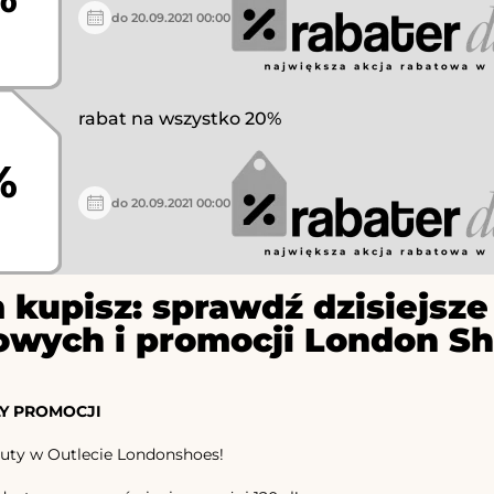
do 20.09.2021 00:00
rabat na wszystko 20%
%
do 20.09.2021 00:00
 kupisz: sprawdź dzisiejs
owych i promocji London S
Y PROMOCJI
uty w Outlecie Londonshoes!