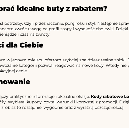
rać idealne buty z rabatem?
śl potrzeby. Czyli przeznaczenie, porę roku i styl. Następnie sp
onadto zwróć uwagę na profil stopy i wysokość cholewki. Dzięki
ieniądze i czas na zwroty.
i dla Ciebie
ym w jednym miejscu ofertom szybciej znajdziesz realne zniżki
awdzanie kategorii pozwoli reagować na nowe kody. Wtedy nie pr
kcyjnej cenie.
mowanie
łączy praktyczne informacje i aktualne okazje.
Kody rabatowe L
óży. Wybieraj kupony, czytaj warunki i korzystaj z promocji. Dz
, zrobisz to rozsądnie, wygodnie oraz z wyraźną oszczędnością.