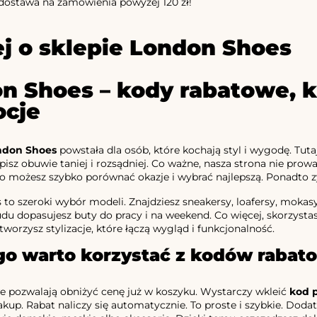
ostawa na zamówienia powyżej 120 zł!
j o sklepie London Shoes
n Shoes – kody rabatowe, k
cje
ndon Shoes
powstała dla osób, które kochają styl i wygodę. Tuta
pisz obuwie taniej i rozsądniej. Co ważne, nasza strona nie prow
o możesz szybko porównać okazje i wybrać najlepszą. Ponadto z
to szeroki wybór modeli. Znajdziesz sneakersy, loafersy, mokasyn
du dopasujesz buty do pracy i na weekend. Co więcej, skorzyst
worzysz stylizacje, które łączą wygląd i funkcjonalność.
go warto korzystać z kodów raba
 pozwalają obniżyć cenę już w koszyku. Wystarczy wkleić
kod 
akup. Rabat naliczy się automatycznie. To proste i szybkie. Do