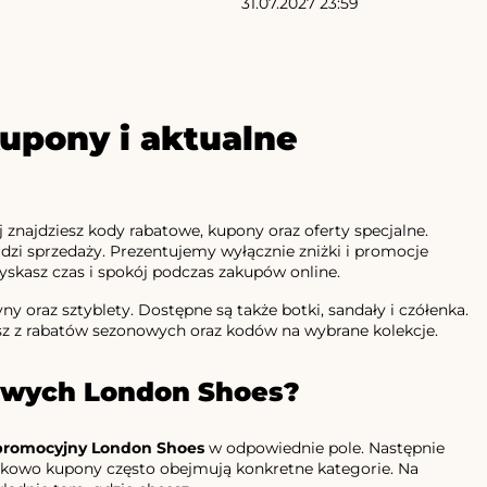
31.07.2027 23:59
upony i aktualne
j znajdziesz kody rabatowe, kupony oraz oferty specjalne.
adzi sprzedaży. Prezentujemy wyłącznie zniżki i promocje
yskasz czas i spokój podczas zakupów online.
y oraz sztyblety. Dostępne są także botki, sandały i czółenka.
asz z rabatów sezonowych oraz kodów na wybrane kolekcje.
towych London Shoes?
promocyjny London Shoes
w odpowiednie pole. Następnie
datkowo kupony często obejmują konkretne kategorie. Na