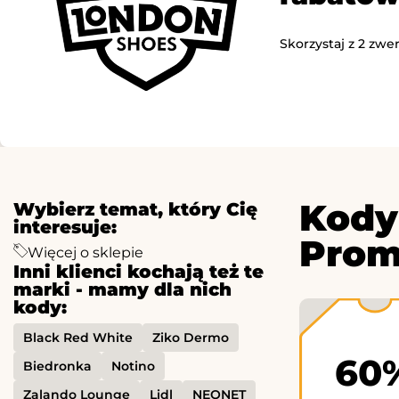
Skorzystaj z 2 zw
Kody
Wybierz temat, który Cię
interesuje:
Prom
Więcej o sklepie
Inni klienci kochają też te
marki - mamy dla nich
kody:
Black Red White
Ziko Dermo
60
Biedronka
Notino
Zalando Lounge
Lidl
NEONET