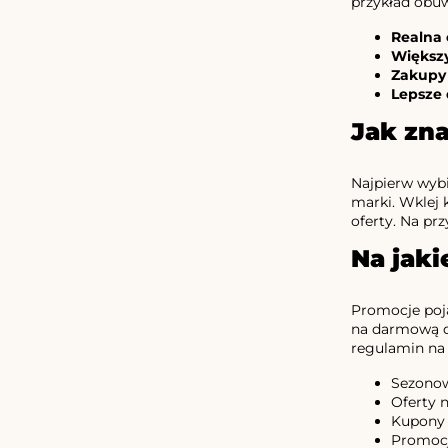
przykład obuw
Realna
Większ
Zakupy
Lepsze
Jak zna
Najpierw wybi
marki. Wklej 
oferty. Na pr
Na jaki
Promocje poja
na darmową do
regulamin na 
Sezonow
Oferty 
Kupony n
Promocj