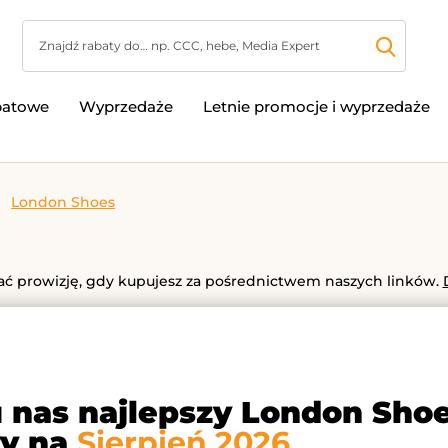
batowe
Wyprzedaże
Letnie promocje i wyprzedaże
London Shoes
 prowizję, gdy kupujesz za pośrednictwem naszych linków.
u nas najlepszy London Sho
y na
Sierpień 2026