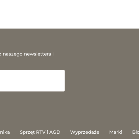
o naszego newslettera i
onika
Sprzęt RTV i AGD
Wyprzedaże
Marki
Bl