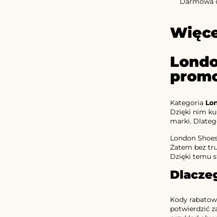
Darmowa d
Więce
Londo
promo
Kategoria
Lo
Dzięki nim ku
marki. Dlateg
London Shoes 
Zatem bez tru
Dzięki temu st
Dlacze
Kody rabatowe
potwierdzić z