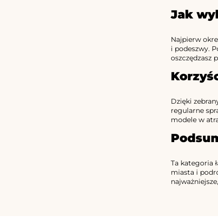
Jak wyb
Najpierw okre
i podeszwy. P
oszczędzasz p
Korzyśc
Dzięki zebran
regularne spr
modele w atra
Podsu
Ta kategoria 
miasta i podr
najważniejsze