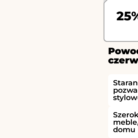
25
Powod
czerw
Stara
pozwal
stylow
Szero
meble,
domu