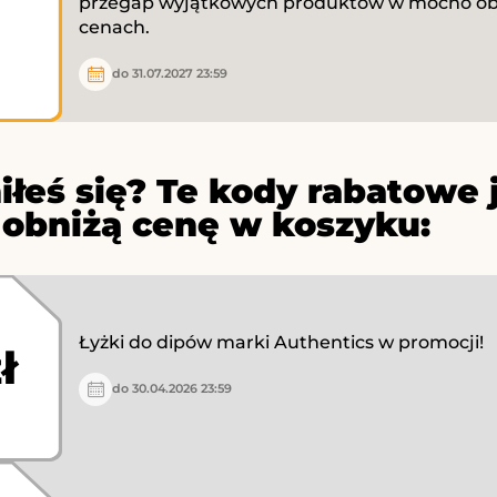
przegap wyjątkowych produktów w mocno ob
cenach.
do 31.07.2027 23:59
iłeś się? Te kody rabatowe 
 obniżą cenę w koszyku:
Łyżki do dipów marki Authentics w promocji!
ł
do 30.04.2026 23:59