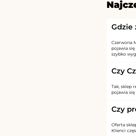
Najcz
Gdzie
Czerwona Ma
pojawia się
szybko wyg
Czy C
Tak, sklep 
pojawia si
Czy pr
Oferta skle
Klienci czę