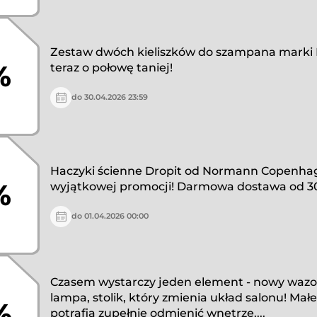
Zestaw dwóch kieliszków do szampana marki E
%
teraz o połowę taniej!
do 30.04.2026 23:59
Haczyki ścienne Dropit od Normann Copenha
%
wyjątkowej promocji! Darmowa dostawa od 30
do 01.04.2026 00:00
Czasem wystarczy jeden element - nowy wazo
lampa, stolik, który zmienia układ salonu! Mał
%
potrafią zupełnie odmienić wnętrze....