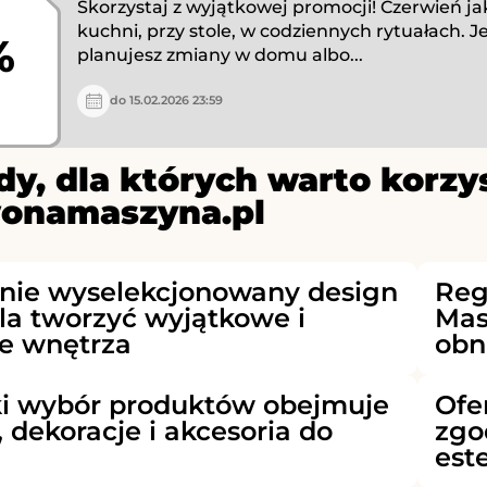
Skorzystaj z wyjątkowej promocji! Czerwień jak
kuchni, przy stole, w codziennych rytuałach. Je
%
planujesz zmiany w domu albo...
do 15.02.2026 23:59
y, dla których warto korzy
onamaszyna.pl
nnie wyselekcjonowany design
Reg
a tworzyć wyjątkowe i
Mas
e wnętrza
obn
ki wybór produktów obejmuje
Ofe
 dekoracje i akcesoria do
zgo
est