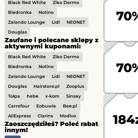
Black Red White
Ziko Dermo
70
Biedronka
Notino
Zalando Lounge
Lidl
NEONET
Douglas
Zaufane i polecane sklepy z
aktywnymi kuponami:
Black Red White
Ziko Dermo
70
Biedronka
Notino
Zalando Lounge
Lidl
NEONET
Douglas
Hairstore.pl
Zooplus
Tołpa
hebe
x-kom
Sinsay
Carrefour
Eobuwie
Bee.pl
184
AliExpress
Clarins
Modivo
Zaoszczędziłeś? Poleć rabat
innym!