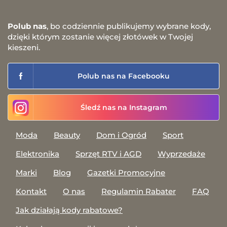
Polub nas
, bo codziennie publikujemy wybrane kody,
dzięki którym zostanie więcej złotówek w Twojej
kieszeni.
Polub nas na Facebooku
Śledź nas na Instagram
Moda
Beauty
Dom i Ogród
Sport
Elektronika
Sprzęt RTV i AGD
Wyprzedaże
Marki
Blog
Gazetki Promocyjne
Kontakt
O nas
Regulamin Rabater
FAQ
Jak działają kody rabatowe?