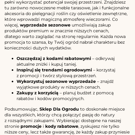
pełni wykorzystać potencjał swojej przestrzeni. Znajdziesz
tu zarówno nowoczesne meble tarasowe, jak i funkcjonalne
akcesoria do pielęgnacji roślin czy oświetlenie zewnętrzne,
które wprowadzi magiczną atmosferę wieczorami. Co
więcej,
wyprzedaże sezonowe
umożliwiają zakup
produktów premium w znacznie niższych cenach,
dlatego warto zaglądać na stronę regularnie. Każda nowa
promocja to szansa, by Twój ogród nabrał charakteru bez
konieczności dużych wydatków.
Oszczędzaj z kodami rabatowymi
– odkrywaj
aktualne zniżki i kupuj taniej.
Inspiruj się trendami ogrodowymi
– korzystaj
z promocji i twórz stylową przestrzeń.
Wykorzystuj sezonowe wyprzedaże
– znajdź
wyjątkowe produkty w niższych cenach.
Zakupy z korzyścią
– planuj budżet z pomocą
rabatów i kodów promocyjnych.
Podsumowując,
Sklep Dla Ogrodu
to doskonałe miejsce
dla wszystkich, którzy chcą połączyć pasję do natury
z rozsądnymi zakupami. Wybierając dostępne na naszej
stronie
promocje
i
kody rabatowe
, zyskujesz nie tylko
niższe ceny, lecz także gwarancję, że każdy zakup przyniesie