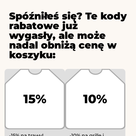
Spóźniłeś się? Te kody
rabatowe już
wygasły, ale może
nadal obniżą cenę w
koszyku:
15%
10%
-15% na trawy!
-10% na grille i