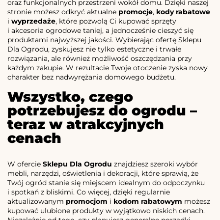
oraz funkcjonalnych przestrzeni wokół domu. Dzięki naszej
stronie możesz odkryć aktualne
promocje
,
kody rabatowe
i
wyprzedaże
, które pozwolą Ci kupować sprzęty
i akcesoria ogrodowe taniej, a jednocześnie cieszyć się
produktami najwyższej jakości. Wybierając ofertę Sklepu
Dla Ogrodu, zyskujesz nie tylko estetyczne i trwałe
rozwiązania, ale również możliwość oszczędzania przy
każdym zakupie. W rezultacie Twoje otoczenie zyska nowy
charakter bez nadwyrężania domowego budżetu.
Wszystko, czego
potrzebujesz do ogrodu –
teraz w atrakcyjnych
cenach
W ofercie
Sklepu Dla Ogrodu
znajdziesz szeroki wybór
mebli, narzędzi, oświetlenia i dekoracji, które sprawią, że
Twój ogród stanie się miejscem idealnym do odpoczynku
i spotkań z bliskimi. Co więcej, dzięki regularnie
aktualizowanym
promocjom
i
kodom rabatowym
możesz
kupować ulubione produkty w wyjątkowo niskich cenach.
Niezależnie od tego, czy planujesz generalne porządki,