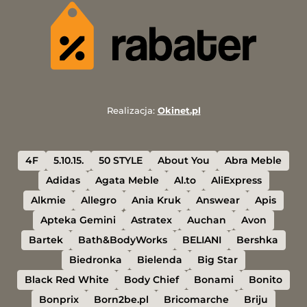
Realizacja:
Okinet.pl
4F
5.10.15.
50 STYLE
About You
Abra Meble
Adidas
Agata Meble
Al.to
AliExpress
Alkmie
Allegro
Ania Kruk
Answear
Apis
Apteka Gemini
Astratex
Auchan
Avon
Bartek
Bath&BodyWorks
BELIANI
Bershka
Biedronka
Bielenda
Big Star
Black Red White
Body Chief
Bonami
Bonito
Bonprix
Born2be.pl
Bricomarche
Briju