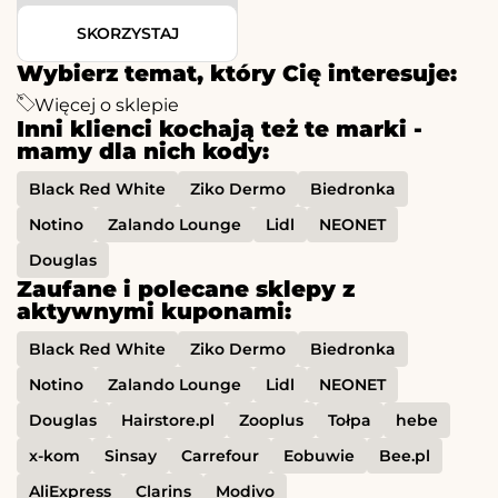
SKORZYSTAJ
Wybierz temat, który Cię interesuje:
Więcej o sklepie
Inni klienci kochają też te marki -
mamy dla nich kody:
Black Red White
Ziko Dermo
Biedronka
Notino
Zalando Lounge
Lidl
NEONET
Douglas
Zaufane i polecane sklepy z
aktywnymi kuponami:
Black Red White
Ziko Dermo
Biedronka
Notino
Zalando Lounge
Lidl
NEONET
Douglas
Hairstore.pl
Zooplus
Tołpa
hebe
x-kom
Sinsay
Carrefour
Eobuwie
Bee.pl
AliExpress
Clarins
Modivo