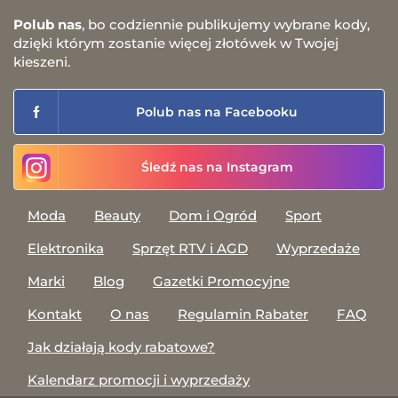
Polub nas
, bo codziennie publikujemy wybrane kody,
dzięki którym zostanie więcej złotówek w Twojej
kieszeni.
Polub nas na Facebooku
Śledź nas na Instagram
Moda
Beauty
Dom i Ogród
Sport
Elektronika
Sprzęt RTV i AGD
Wyprzedaże
Marki
Blog
Gazetki Promocyjne
Kontakt
O nas
Regulamin Rabater
FAQ
Jak działają kody rabatowe?
Kalendarz promocji i wyprzedaży