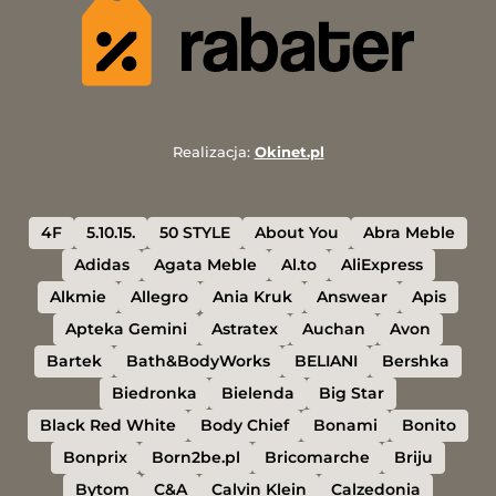
Realizacja:
Okinet.pl
4F
5.10.15.
50 STYLE
About You
Abra Meble
Adidas
Agata Meble
Al.to
AliExpress
Alkmie
Allegro
Ania Kruk
Answear
Apis
Apteka Gemini
Astratex
Auchan
Avon
Bartek
Bath&BodyWorks
BELIANI
Bershka
Biedronka
Bielenda
Big Star
Black Red White
Body Chief
Bonami
Bonito
Bonprix
Born2be.pl
Bricomarche
Briju
Bytom
C&A
Calvin Klein
Calzedonia