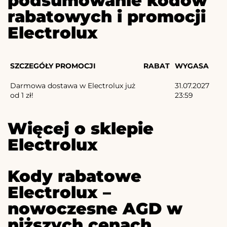
podsumowanie kodów
rabatowych i promocji
Electrolux
SZCZEGÓŁY PROMOCJI
RABAT
WYGASA
Darmowa dostawa w Electrolux już
31.07.2027
od 1 zł!
23:59
Więcej o sklepie
Electrolux
Kody rabatowe
Electrolux –
nowoczesne AGD w
niższych cenach