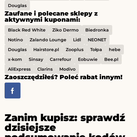
Douglas
Zaufane i polecane sklepy z
aktywnymi kuponami:
Black Red White
Ziko Dermo
Biedronka
Notino
Zalando Lounge
Lidl
NEONET
Douglas
Hairstore.pl
Zooplus
Tołpa
hebe
x-kom
Sinsay
Carrefour
Eobuwie
Bee.pl
AliExpress
Clarins
Modivo
Zaoszczędziłeś? Poleć rabat innym!
Zanim kupisz: sprawdź
dzisiejsze