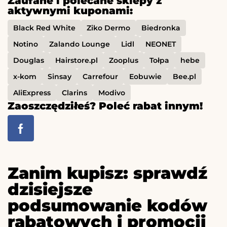
Zaufane i polecane sklepy z
aktywnymi kuponami:
Black Red White
Ziko Dermo
Biedronka
Notino
Zalando Lounge
Lidl
NEONET
Douglas
Hairstore.pl
Zooplus
Tołpa
hebe
x-kom
Sinsay
Carrefour
Eobuwie
Bee.pl
AliExpress
Clarins
Modivo
Zaoszczędziłeś? Poleć rabat innym!
Zanim kupisz: sprawdź
dzisiejsze
podsumowanie kodów
rabatowych i promocji