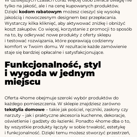
W dzisiejszych czasach coraz więcej osób zwraca uwagę nie
tylko na jakość, ale i na cenę kupowanych produktów.
Dzięki
kodom rabatowym
możesz cieszyć się wysoką
jakością i nowoczesnym designem bez przepłacania.
Wystarczy kilka kliknięć, aby aktywować zniżkę i obniżyć
koszt zakupów. Co więcej, korzystanie z promocji to sposób
na to, by odkrywać nowe produkty z oferty sklepu
i testować rozwiązania, które poprawiają codzienny
komfort w Twoim domu. W rezultacie każde zamówienie
staje się bardziej opłacalne i satysfakcjonujące.
Funkcjonalność, styl
i wygoda w jednym
miejscu
Oferta 4home obejmuje szeroki wybór produktów do
każdego pomieszczenia. W sklepie znajdziesz zarówno
tekstylia domowe
– takie jak pościel, ręczniki, zasłony czy
narzuty – jak i praktyczne akcesoria kuchenne, dekoracje,
oświetlenie i gadżety do łazienki. Ponadto 4home dba o to,
by wszystkie produkty łączyły w sobie trwałość, estetykę
i funkcjonalność. Dzięki temu możesz stworzyć przestrzeń,