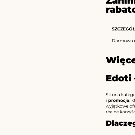
Zanim
rabat
SZCZEGÓŁ
Darmowa do
Więce
Edoti
Strona katego
i
promocje
, 
wyjątkowe ofe
realne korzyś
Dlacze