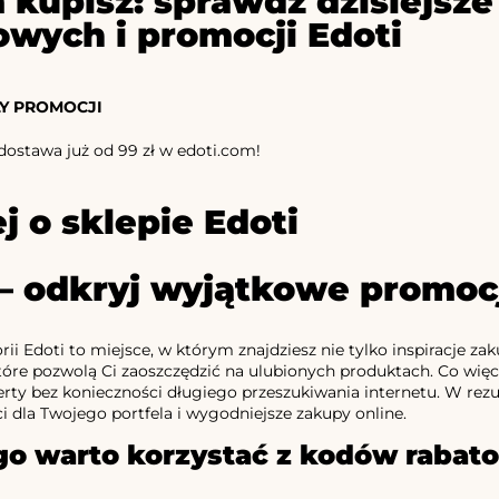
 kupisz: sprawdź dzisiejs
owych i promocji Edoti
Y PROMOCJI
stawa już od 99 zł w edoti.com!
j o sklepie Edoti
 – odkryj wyjątkowe promoc
rii Edoti to miejsce, w którym znajdziesz nie tylko inspiracje z
które pozwolą Ci zaoszczędzić na ulubionych produktach. Co więcej
rty bez konieczności długiego przeszukiwania internetu. W rezul
ci dla Twojego portfela i wygodniejsze zakupy online.
go warto korzystać z kodów rabat