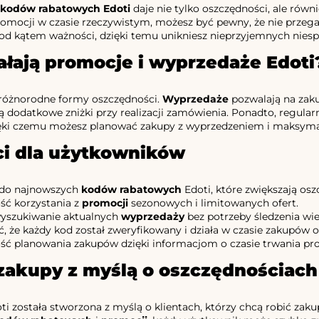
kodów rabatowych Edoti
daje nie tylko oszczędności, ale równi
promocji w czasie rzeczywistym, możesz być pewny, że nie przegap
d kątem ważności, dzięki temu unikniesz nieprzyjemnych niespo
ałają promocje i wyprzedaże Edoti
 różnorodne formy oszczędności.
Wyprzedaże
pozwalają na zak
ą dodatkowe zniżki przy realizacji zamówienia. Ponadto, regula
ięki czemu możesz planować zakupy z wyprzedzeniem i maksyma
ci dla użytkowników
do najnowszych
kodów rabatowych
Edoti, które zwiększają osz
ść korzystania z
promocji
sezonowych i limitowanych ofert.
yszukiwanie aktualnych
wyprzedaży
bez potrzeby śledzenia wie
, że każdy kod został zweryfikowany i działa w czasie zakupów o
ść planowania zakupów dzięki informacjom o czasie trwania pr
 zakupy z myślą o oszczędnościach
ti została stworzona z myślą o klientach, którzy chcą robić zaku