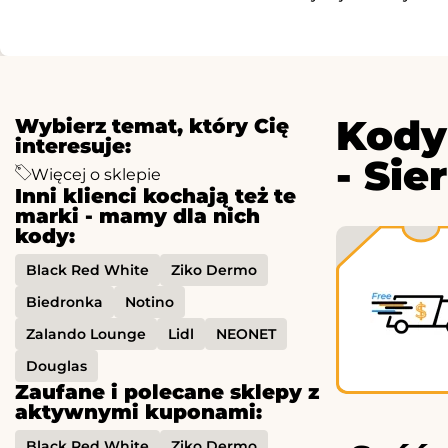
Kody
Wybierz temat, który Cię
interesuje:
- Sie
Więcej o sklepie
Inni klienci kochają też te
marki - mamy dla nich
kody:
Black Red White
Ziko Dermo
Biedronka
Notino
Zalando Lounge
Lidl
NEONET
Douglas
Zaufane i polecane sklepy z
aktywnymi kuponami:
Black Red White
Ziko Dermo