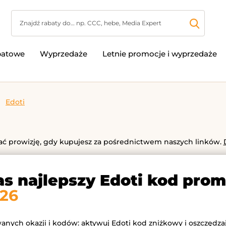
batowe
Wyprzedaże
Letnie promocje i wyprzedaże
Edoti
 prowizję, gdy kupujesz za pośrednictwem naszych linków.
as najlepszy Edoti kod pro
026
wanych okazji i kodów: aktywuj Edoti kod zniżkowy i oszczędza