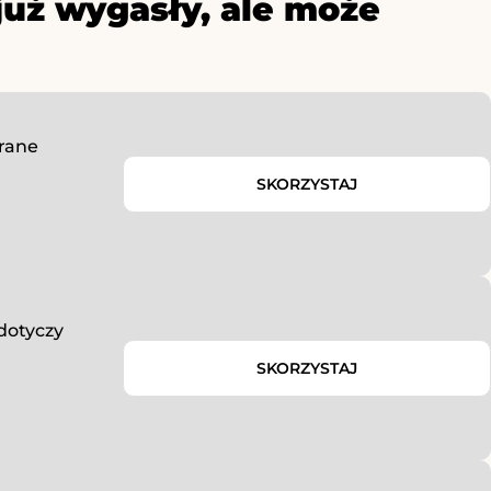
już wygasły, ale może
rane
SKORZYSTAJ
dotyczy
SKORZYSTAJ