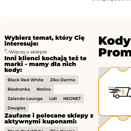
Kody
Wybierz temat, który Cię
interesuje:
Prom
Więcej o sklepie
Inni klienci kochają też te
marki - mamy dla nich
kody:
Black Red White
Ziko Dermo
Biedronka
Notino
Zalando Lounge
Lidl
NEONET
Douglas
Zaufane i polecane sklepy z
aktywnymi kuponami: