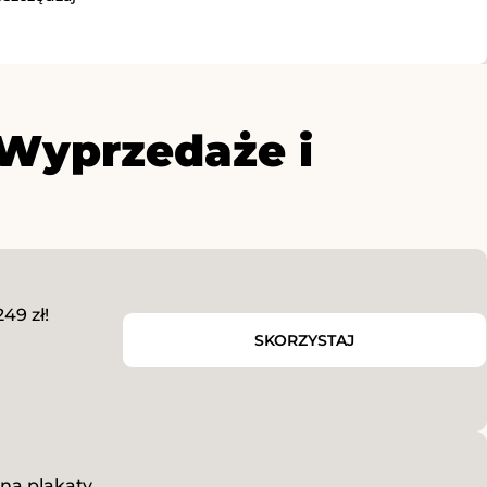
 Wyprzedaże i
49 zł!
SKORZYSTAJ
 na plakaty