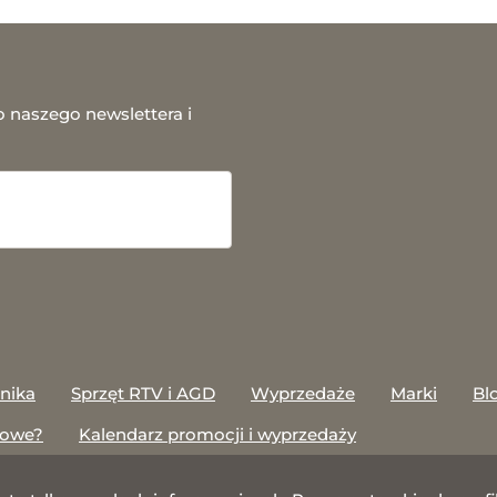
o naszego newslettera i
onika
Sprzęt RTV i AGD
Wyprzedaże
Marki
Bl
towe?
Kalendarz promocji i wyprzedaży