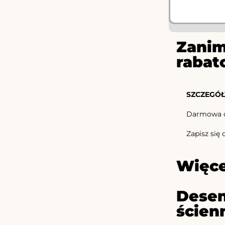
Zanim
rabat
SZCZEGÓŁ
Darmowa d
Zapisz się 
Więce
Desen
ścien