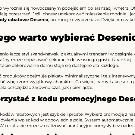
 wyróżnia się nowoczesnym podejściem do aranżacji wnętrz. Ofer
ają przestrzeń. Jeśli chcesz udekorować mieszkanie modnie i jedn
ody rabatowe Desenio
, promocje i wyprzedaże. Dzięki nim zakup
ego warto wybierać Deseni
nio łączą styl skandynawski z aktualnymi trendami w designie 
ażdy może dopasować dekoracje do własnego gustu i aranżacji.
ltacie dekorowanie domu staje się dostępne dla każdego.
 produktów obejmuje plakaty minimalistyczne i te z intensywn
ać wnętrzom wyjątkowy charakter. Co więcej, ramy i akcesoria 
la oszczędzać zarówno czas, jak i pieniądze.
orzystać z kodu promocyjnego Des
kodów rabatowych jest szybkie i proste. Wybierz promocję z nasze
amówienia wpisz kod w odpowiednie pole. System automatycznie na
. W rezultacie możesz realizować aranżacyjne pomysły bez nad