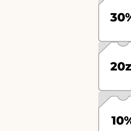
30
20z
10