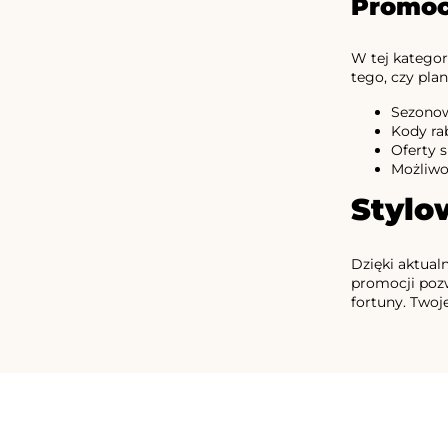
Promoc
W tej kategor
tego, czy pla
Sezonow
Kody ra
Oferty 
Możliwo
Stylo
Dzięki aktua
promocji pozw
fortuny. Twoj