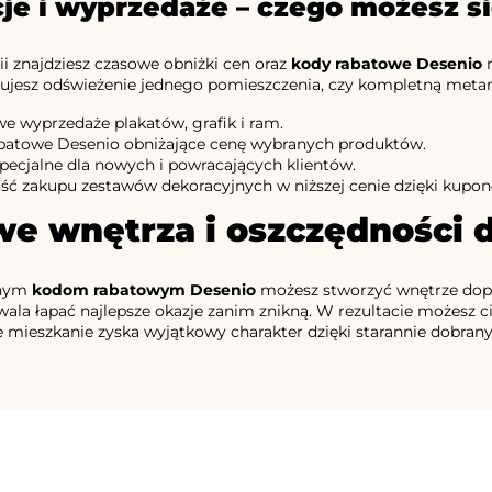
je i wyprzedaże – czego możesz s
ii znajdziesz czasowe obniżki cen oraz
kody rabatowe Desenio
n
nujesz odświeżenie jednego pomieszczenia, czy kompletną metamo
e wyprzedaże plakatów, grafik i ram.
batowe Desenio obniżające cenę wybranych produktów.
specjalne dla nowych i powracających klientów.
ść zakupu zestawów dekoracyjnych w niższej cenie dzięki kupo
we wnętrza i oszczędności 
lnym
kodom rabatowym Desenio
możesz stworzyć wnętrze dopa
ala łapać najlepsze okazje zanim znikną. W rezultacie możesz c
e mieszkanie zyska wyjątkowy charakter dzięki starannie dobra