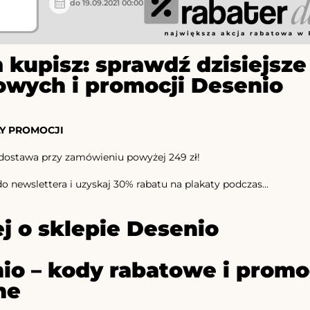
do 19.09.2021 00:00
 kupisz: sprawdź dzisiejs
owych i promocji Desenio
Y PROMOCJI
ostawa przy zamówieniu powyżej 249 zł!
do newslettera i uzyskaj 30% rabatu na plakaty podczas...
j o sklepie Desenio
io – kody rabatowe i promoc
ne