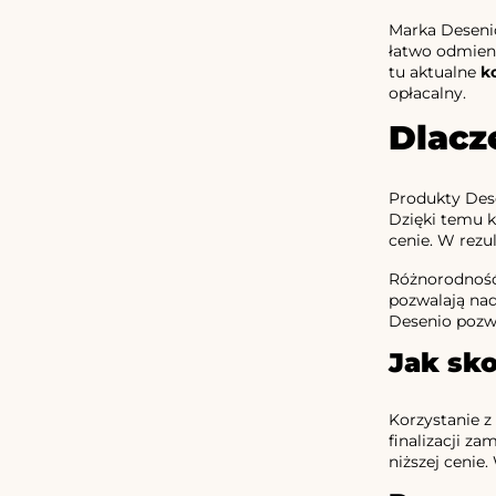
Marka Desenio
łatwo odmieni
tu aktualne
k
opłacalny.
Dlacz
Produkty Dese
Dzięki temu k
cenie. W rezu
Różnorodność
pozwalają nad
Desenio pozwa
Jak sk
Korzystanie z 
finalizacji z
niższej cenie