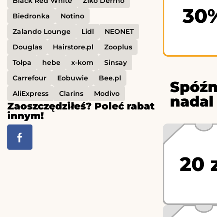
Black Red White
Ziko Dermo
30
Biedronka
Notino
Zalando Lounge
Lidl
NEONET
Douglas
Hairstore.pl
Zooplus
Tołpa
hebe
x-kom
Sinsay
Carrefour
Eobuwie
Bee.pl
Spóźn
AliExpress
Clarins
Modivo
nadal
Zaoszczędziłeś? Poleć rabat
innym!
20 