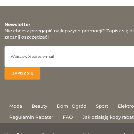
Newsletter
Nie chcesz przegapić najlepszych promocji? Zapisz się d
zacznij oszczędzać!
Moda
Beauty
Dom i Ogród
Sport
Elektr
Regulamin Rabater
FAQ
Jak działają kody raba