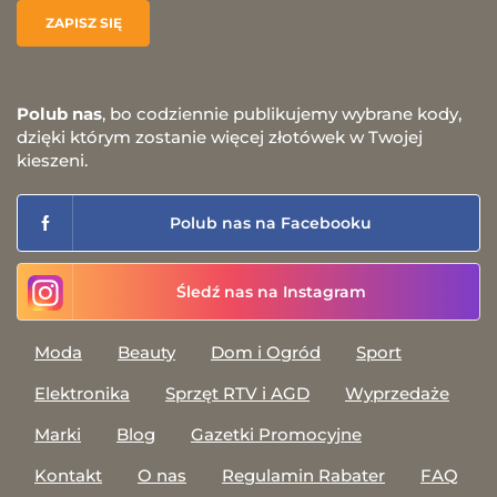
Polub nas
, bo codziennie publikujemy wybrane kody,
dzięki którym zostanie więcej złotówek w Twojej
kieszeni.
Polub nas na Facebooku
Śledź nas na Instagram
Moda
Beauty
Dom i Ogród
Sport
Elektronika
Sprzęt RTV i AGD
Wyprzedaże
Marki
Blog
Gazetki Promocyjne
Kontakt
O nas
Regulamin Rabater
FAQ