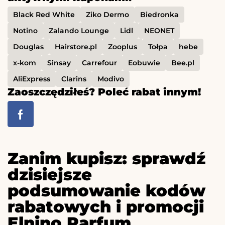
Black Red White
Ziko Dermo
Biedronka
Notino
Zalando Lounge
Lidl
NEONET
Douglas
Hairstore.pl
Zooplus
Tołpa
hebe
x-kom
Sinsay
Carrefour
Eobuwie
Bee.pl
AliExpress
Clarins
Modivo
Zaoszczędziłeś? Poleć rabat innym!
Zanim kupisz: sprawdź
dzisiejsze
podsumowanie kodów
rabatowych i promocji
Elnino Parfum