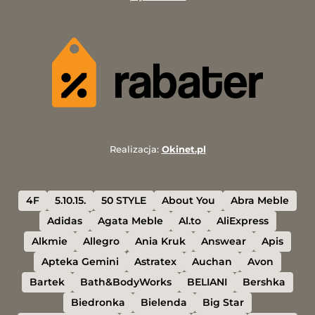
Realizacja:
Okinet.pl
4F
5.10.15.
50 STYLE
About You
Abra Meble
Adidas
Agata Meble
Al.to
AliExpress
Alkmie
Allegro
Ania Kruk
Answear
Apis
Apteka Gemini
Astratex
Auchan
Avon
Bartek
Bath&BodyWorks
BELIANI
Bershka
Biedronka
Bielenda
Big Star