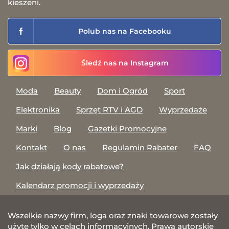
kieszeni.
Polub nas na Facebooku
Śledź nas na Instagram
Moda
Beauty
Dom i Ogród
Sport
Elektronika
Sprzęt RTV i AGD
Wyprzedaże
Marki
Blog
Gazetki Promocyjne
Kontakt
O nas
Regulamin Rabater
FAQ
Jak działają kody rabatowe?
Kalendarz promocji i wyprzedaży
Wszelkie nazwy firm, loga oraz znaki towarowe zostały
użyte tylko w celach informacyjnych. Prawa autorskie