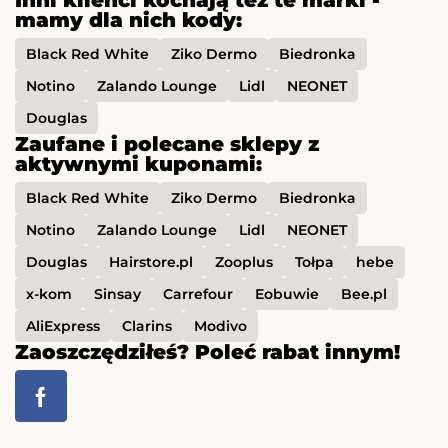
Inni klienci kochają też te marki -
mamy dla nich kody:
Black Red White
Ziko Dermo
Biedronka
Notino
Zalando Lounge
Lidl
NEONET
Douglas
Zaufane i polecane sklepy z
aktywnymi kuponami:
Black Red White
Ziko Dermo
Biedronka
Notino
Zalando Lounge
Lidl
NEONET
Douglas
Hairstore.pl
Zooplus
Tołpa
hebe
x-kom
Sinsay
Carrefour
Eobuwie
Bee.pl
AliExpress
Clarins
Modivo
Zaoszczędziłeś? Poleć rabat innym!