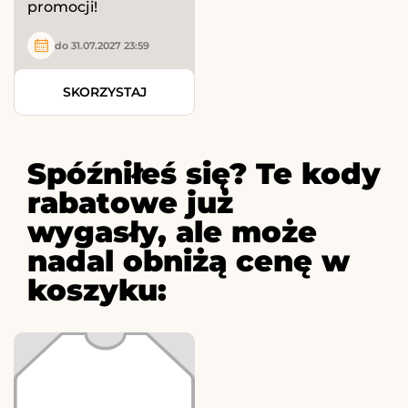
promocji!
do 31.07.2027 23:59
SKORZYSTAJ
Spóźniłeś się? Te kody
rabatowe już
wygasły, ale może
nadal obniżą cenę w
koszyku: