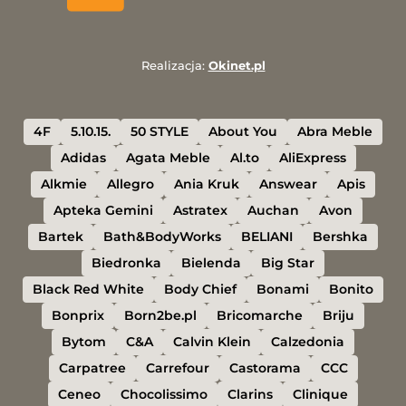
Realizacja:
Okinet.pl
4F
5.10.15.
50 STYLE
About You
Abra Meble
Adidas
Agata Meble
Al.to
AliExpress
Alkmie
Allegro
Ania Kruk
Answear
Apis
Apteka Gemini
Astratex
Auchan
Avon
Bartek
Bath&BodyWorks
BELIANI
Bershka
Biedronka
Bielenda
Big Star
Black Red White
Body Chief
Bonami
Bonito
Bonprix
Born2be.pl
Bricomarche
Briju
Bytom
C&A
Calvin Klein
Calzedonia
Carpatree
Carrefour
Castorama
CCC
Ceneo
Chocolissimo
Clarins
Clinique