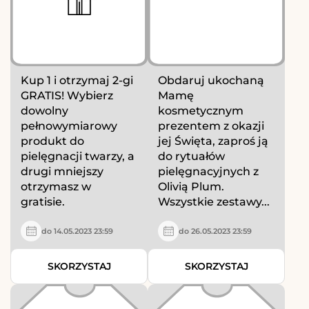
Kup 1 i otrzymaj 2-gi
Obdaruj ukochaną
GRATIS! Wybierz
Mamę
dowolny
kosmetycznym
pełnowymiarowy
prezentem z okazji
produkt do
jej Święta, zaproś ją
pielęgnacji twarzy, a
do rytuałów
drugi mniejszy
pielęgnacyjnych z
otrzymasz w
Olivią Plum.
gratisie.
Wszystkie zestawy...
do 14.05.2023 23:59
do 26.05.2023 23:59
SKORZYSTAJ
SKORZYSTAJ