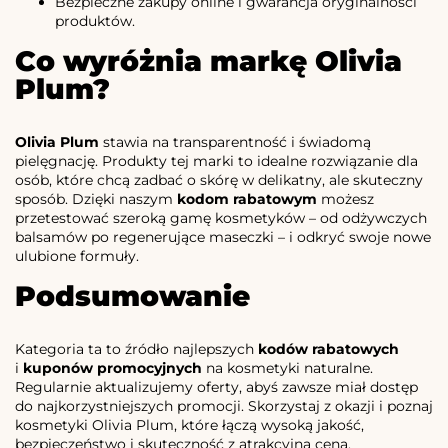
Bezpieczne zakupy online i gwarancja oryginalności
produktów.
Co wyróżnia markę Olivia
Plum?
Olivia Plum
stawia na transparentność i świadomą
pielęgnację. Produkty tej marki to idealne rozwiązanie dla
osób, które chcą zadbać o skórę w delikatny, ale skuteczny
sposób. Dzięki naszym
kodom rabatowym
możesz
przetestować szeroką gamę kosmetyków – od odżywczych
balsamów po regenerujące maseczki – i odkryć swoje nowe
ulubione formuły.
Podsumowanie
Kategoria ta to źródło najlepszych
kodów rabatowych
i
kuponów promocyjnych
na kosmetyki naturalne.
Regularnie aktualizujemy oferty, abyś zawsze miał dostęp
do najkorzystniejszych promocji. Skorzystaj z okazji i poznaj
kosmetyki Olivia Plum, które łączą wysoką jakość,
bezpieczeństwo i skuteczność z atrakcyjną ceną.