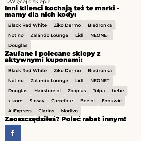
Więcej o sklepie
Inni klienci kochają też te marki -
mamy dla nich kody:
Black Red White
Ziko Dermo
Biedronka
Notino
Zalando Lounge
Lidl
NEONET
Douglas
Zaufane i polecane sklepy z
aktywnymi kuponami:
Black Red White
Ziko Dermo
Biedronka
Notino
Zalando Lounge
Lidl
NEONET
Douglas
Hairstore.pl
Zooplus
Tołpa
hebe
x-kom
Sinsay
Carrefour
Bee.pl
Eobuwie
AliExpress
Clarins
Modivo
Zaoszczędziłeś? Poleć rabat innym!