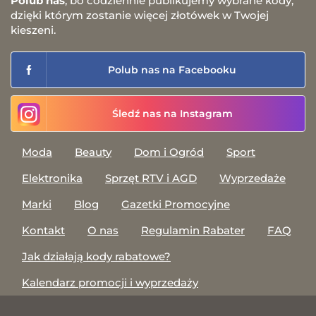
Polub nas
, bo codziennie publikujemy wybrane kody,
dzięki którym zostanie więcej złotówek w Twojej
kieszeni.
Polub nas na Facebooku
Śledź nas na Instagram
Moda
Beauty
Dom i Ogród
Sport
Elektronika
Sprzęt RTV i AGD
Wyprzedaże
Marki
Blog
Gazetki Promocyjne
Kontakt
O nas
Regulamin Rabater
FAQ
Jak działają kody rabatowe?
Kalendarz promocji i wyprzedaży