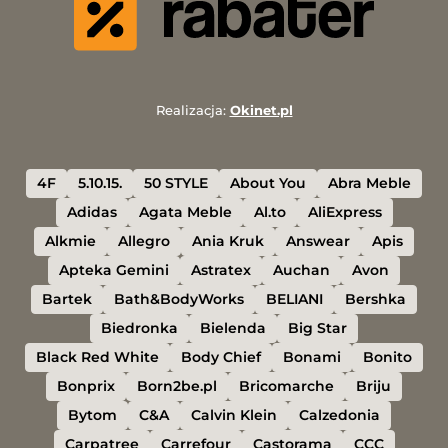
Realizacja:
Okinet.pl
4F
5.10.15.
50 STYLE
About You
Abra Meble
Adidas
Agata Meble
Al.to
AliExpress
Alkmie
Allegro
Ania Kruk
Answear
Apis
Apteka Gemini
Astratex
Auchan
Avon
Bartek
Bath&BodyWorks
BELIANI
Bershka
Biedronka
Bielenda
Big Star
Black Red White
Body Chief
Bonami
Bonito
Bonprix
Born2be.pl
Bricomarche
Briju
Bytom
C&A
Calvin Klein
Calzedonia
Carpatree
Carrefour
Castorama
CCC